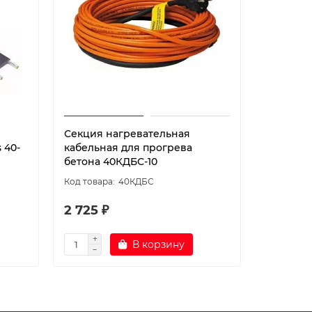
Секция нагревательная
Секция 
 40-
кабельная для прогрева
кабельн
бетона 40КДБС-10
бетона 
40КДБС
2 725 ₽
3 550 ₽
В корзину