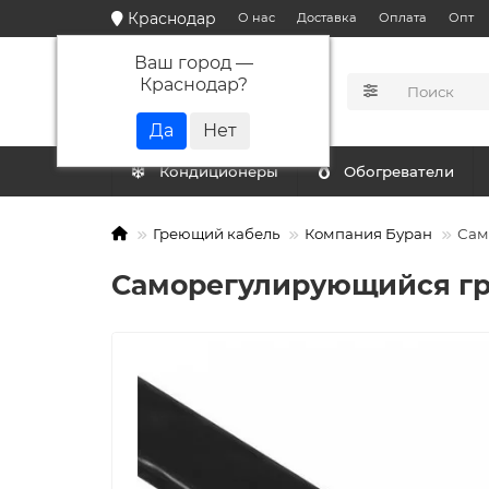
Краснодар
О нас
Доставка
Оплата
Опт
Ваш город —
Краснодар
?
КАТАЛОГ
Кондиционеры
Обогреватели
Греющий кабель
Компания Буран
Сам
Саморегулирующийся гр