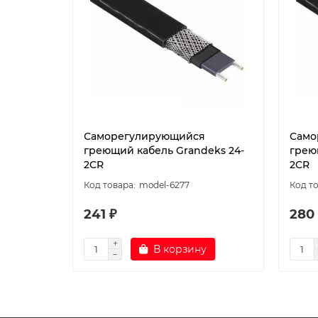
Саморегулирующийся
Само
греющий кабель Grandeks 24-
грею
2CR
2CR
model-6277
241 ₽
280
В корзину