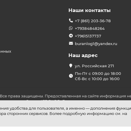
Наши контакты
+7 (861) 203-36-78
+79384848264
+79615137737
buranlog1@yandex.ru
анных
Наш адрес
ул. Российская 271
Пн-Пт с 09:00 до 18:00
Сб-Вс с 10:00 до 16:00
 Все права защищены. Предоставленная на сайте информация не
ложениями Статьи 437 ГК РФ. До оплаты товара удостоверьтесь в
шения удобства для пользователя, а именно — дополнения функц
бора сторонних сервисов. Более подробную информацию см. на