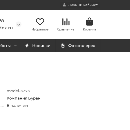
Личный кабинет
78
ex.ru
Избранное
Сравнение
Корзина
аботы
Новинки
Фотогалерея
model-6276
Компания Буран
В наличии