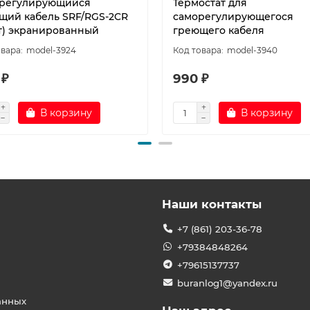
регулирующийся
Термостат для
щий кабель SRF/RGS-2CR
саморегулирующегося
Вт) экранированный
греющего кабеля
model-3924
model-3940
 ₽
990 ₽
В корзину
В корзину
Наши контакты
+7 (861) 203-36-78
+79384848264
+79615137737
buranlog1@yandex.ru
анных