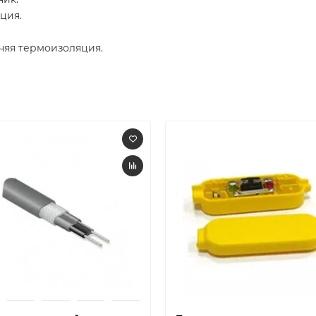
ция.
яя термоизоляция.