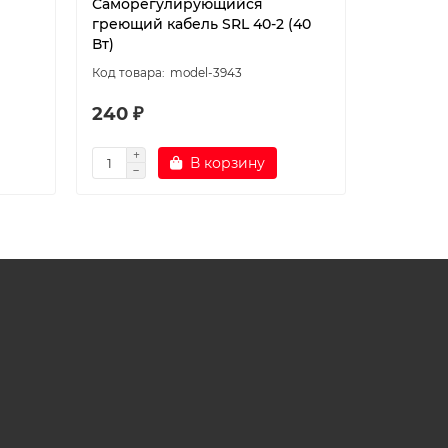
Саморегулирующийся
Узел са
греющий кабель SRL 40-2 (40
1/2 для 
Вт)
model-3943
240 ₽
500 ₽
В корзину