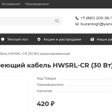
Теплорасчет
Производители
+7 (861) 203-36-
buranlog1@yand
Тёплый пол
Акции и распродажи
Наши р
ель HWSRL-CR (30 Вт) экранированный
еющий кабель HWSRL-CR (30 Вт
Код Товара
Производитель
Наличие:
420 ₽