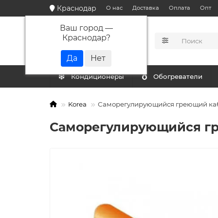
Краснодар
О нас
Доставка
Оплата
Опт
Ваш город —
Краснодар
?
КАТАЛОГ
Кондиционеры
Обогреватели
Korea
Саморегулирующийся греющий каб
Саморегулирующийся гр