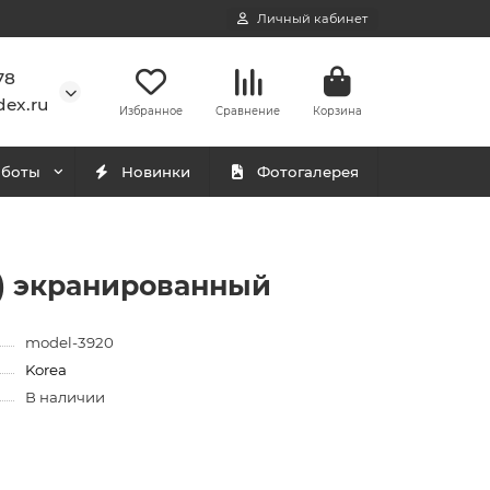
Личный кабинет
78
ex.ru
Избранное
Сравнение
Корзина
аботы
Новинки
Фотогалерея
) экранированный
model-3920
Korea
В наличии