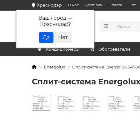
Краснодар
О нас
Доставка
Оплата
Опт
Ваш город —
Краснодар
?
КАТАЛОГ
Кондиционеры
Обогреватели
Energolux
Сплит-система Energolux SAS3
Сплит-система Energolu