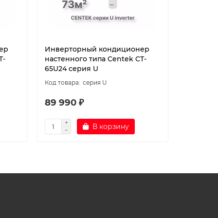
ер
Инверторный кондиционер
Холодил
T-
настенного типа Centek CT-
Belluna 
65U24 серия U
серия U
89 990 ₽
80 971 
В корзину