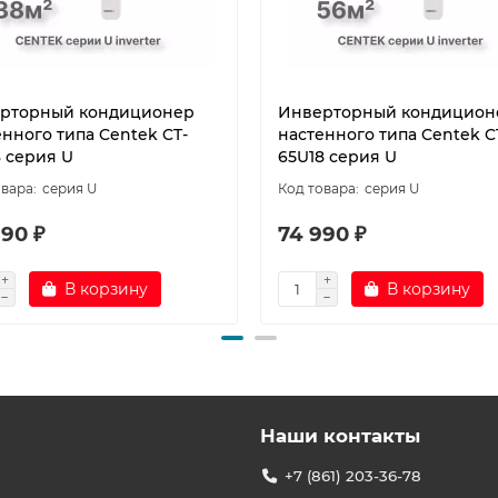
рторный кондиционер
Инверторный кондицион
енного типа Centek CT-
настенного типа Centek C
3 серия U
65U18 серия U
серия U
серия U
990 ₽
74 990 ₽
В корзину
В корзину
Наши контакты
+7 (861) 203-36-78