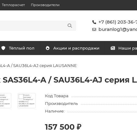
Теплорасчет
Производители
+7 (861) 203-36-
buranlog1@yand
Тёплый пол
Акции и распродажи
Наши р
6L4-A / SAU36L4-AJ серия LAUSANNE
x SAS36L4-A / SAU36L4-AJ серия
Код Товара
Производитель
Наличие:
157 500 ₽