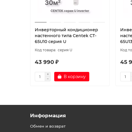
Инверторный кондиционер
Инве
настенного типа Centek CT-
наст
65U10 серия U
65U1
серия U
43 990 ₽
45 
В корзину
Информация
Обмен и возврат