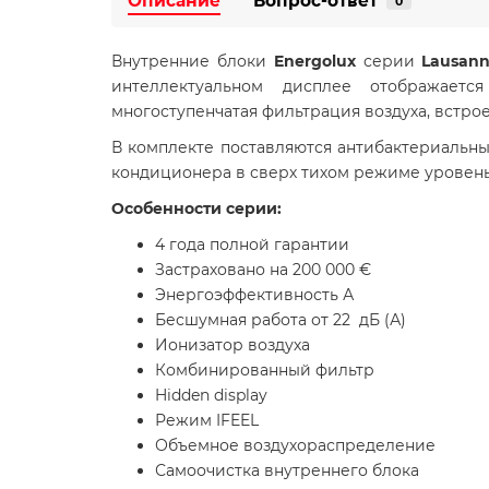
Описание
Вопрос-ответ
0
Внутренние блоки
Energolux
серии
Lausan
интеллектуальном дисплее отображаетс
многоступенчатая фильтрация воздуха, встр
В комплекте поставляются антибактериальны
кондиционера в сверх тихом режиме уровень 
Особенности серии:
4 года полной гарантии
Застраховано на 200 000 €
Энергоэффективность А
Бесшумная работа от 22 дБ (А)
Ионизатор воздуха
Комбинированный фильтр
Hidden display
Режим IFEEL
Объемное воздухораспределение
Самоочистка внутреннего блока