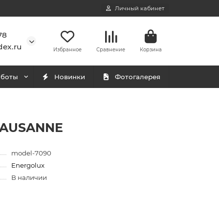
Личный кабинет
78
ex.ru
Избранное
Сравнение
Корзина
аботы
Новинки
Фотогалерея
 LAUSANNE
model-7090
Energolux
В наличии