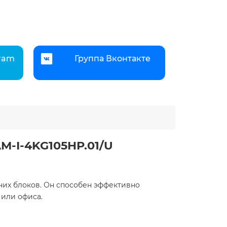
gram
Группа Вконтакте
M-I-4KG105HP.01/U
нних блоков. Он способен эффективно
ли офиса. ​