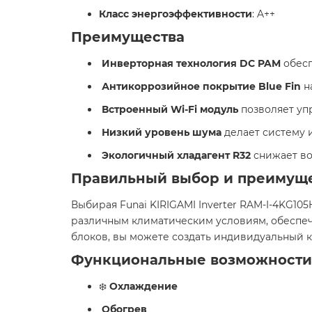
Класс энергоэффективности
: A++ ​
Преимущества
Инверторная технология DC PAM
обесп
Антикоррозийное покрытие Blue Fin
н
Встроенный Wi-Fi модуль
позволяет уп
Низкий уровень шума
делает систему 
Экологичный хладагент R32
снижает во
Правильный выбор и преимущ
Выбирая Funai KIRIGAMI Inverter RAM-I-4KG10
различным климатическим условиям, обеспеч
блоков, вы можете создать индивидуальный к
Функциональные возможности
❄️
Охлаждение
Обогрев