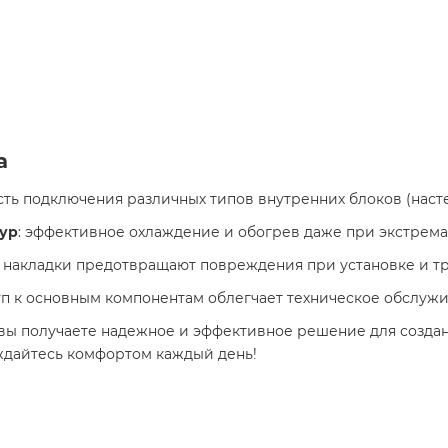
а
сть подключения различных типов внутренних блоков (насте
тур
: эффективное охлаждение и обогрев даже при экстрема
 накладки предотвращают повреждения при установке и тр
уп к основным компонентам облегчает техническое обслужи
1/U вы получаете надежное и эффективное решение для соз
ждайтесь комфортом каждый день!​