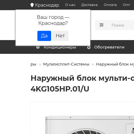
Краснодар
О нас
Доставка
Оплата
Опт
Ваш город —
Краснодар
?
КАТАЛОГ
Кондиционеры
Обогреватели
Кондиционеры
Мультисплит-Системы
Наружный блок му
Наружный блок мульти-сп
4KG105HP.01/U