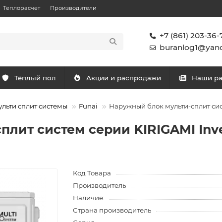
Теплорасчет
Производители
+7 (861) 203-36-
buranlog1@yand
Тёплый пол
Акции и распродажи
Наши р
льти сплит системы
Funai
Наружный блок мульти-сплит сис
лит систем серии KIRIGAMI Inve
Код Товара
Производитель
Наличие:
Страна производитель