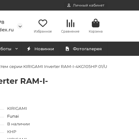
Личный кабинет
78
ex.ru
Избранное
Сравнение
Корзина
аботы
Новинки
Фотогалерея
тем серии KIRIGAMI Inverter RAM-I-4KG105HP.01/U
rter RAM-I-
KIRIGAMI
Funai
В наличии
КНР