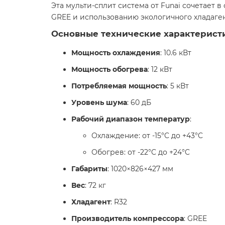
Эта мульти-сплит система от Funai сочетает
GREE и использованию экологичного хладаген
Основные технические характерист
Мощность охлаждения
: 10.6 кВт​
Мощность обогрева
: 12 кВт​
Потребляемая мощность
: 5 кВт​
Уровень шума
: 60 дБ​
Рабочий диапазон температур
:
Охлаждение: от -15°C до +43°C​
Обогрев: от -22°C до +24°C​
Габариты
: 1020×826×427 мм​
Вес
: 72 кг​
Хладагент
: R32​
Производитель компрессора
: GREE​