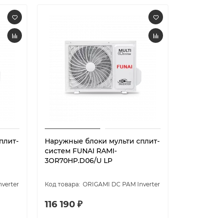
плит-
Наружные блоки мульти сплит-
FUNAI Н
систем FUNAI RAMI-
ORIGAMI 
3OR70HP.D06/U LP
2OK40HP
verter
ORIGAMI DC PAM Inverter
116 190 ₽
73 690