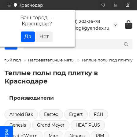
Краснодар
Ваш город —
+7 (861) 203-36-78
Краснодар
?
buranlog1@yandex.ru
еплый пол
Нагревательные маты
Теплые полы под плитку
Теплые полы под плитку в
Краснодаре
Производители
Arnold Rak
Eastec
Ergert
FCH
Genesis
Grand Meyer
HEAT PLUS
Heat'n'Warm
Miro
Nexans
RIM