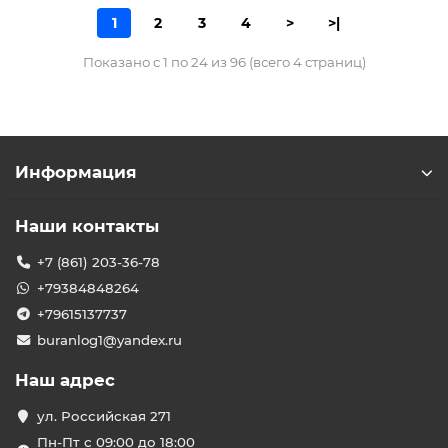
1
2
3
4
>
>|
Показано с 1 по 24 из 96 (всего 4 страниц)
Информация
Наши контакты
+7 (861) 203-36-78
+79384848264
+79615137737
buranlog1@yandex.ru
Наш адрес
ул. Российская 271
Пн-Пт с 09:00 до 18:00