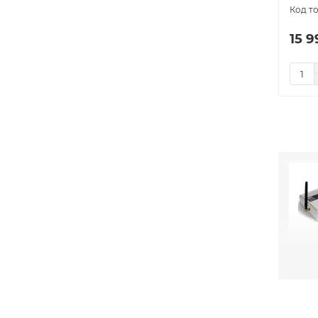
15 9
частн
Зач
Модул
режим