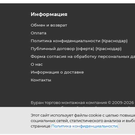
невоз
Ком
Информация
Обмен и возврат
Оплата
Политика конфиденциальности (Краснодар)
Публичный договор (оферта) (Краснодар)
Пр
Форма согласия на обработку персональных д
О нас
Информация о доставке
Контакты
Как
Буран торгово монтажная компания © 2009-2026
При в
не является публичной офертой, определяемой по
источ
и условиях его эксплуатации.
Этот сайт использует файлы cookie с целью повы
GSM-м
социальных сетей, статистического анализа и вы
странице
Политика конфиденциальности
.
Если 
экспл