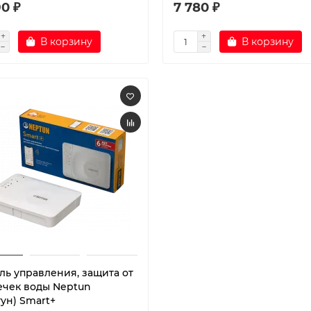
0 ₽
7 780 ₽
В корзину
В корзину
ль управления, защита от
ечек воды Neptun
ун) Smart+