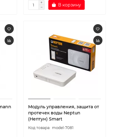
В корзину
lmann
Модуль управления, защита от
протечек воды Neptun
(Нептун) Smart
model-7081