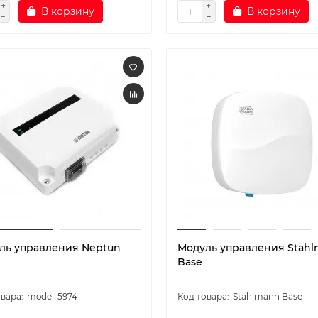
В корзину
В корзину
ль управления Neptun
Модуль управления Stah
Base
model-5974
Stahlmann Base