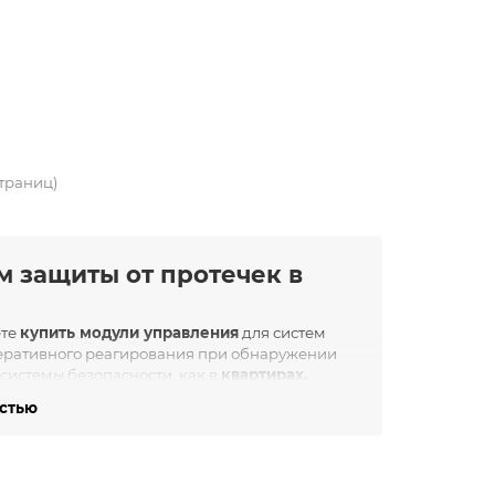
страниц)
м защиты от протечек в
ете
купить модули управления
для систем
перативного реагирования при обнаружении
системы безопасности, как в
квартирах,
остью
нимает сигналы от датчиков и в автоматическом
ектроприводных шаровых кранов. Без него