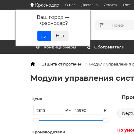
Краснодар
О нас
Доставка
Оплата
Опт
Ваш город —
Краснодар
?
КАТАЛОГ
Кондиционеры
Обогреватели
Защита от протечек
Модули управления с
Модули управления сист
Про
Цена
₽ -
₽
Nept
По умо
Производители