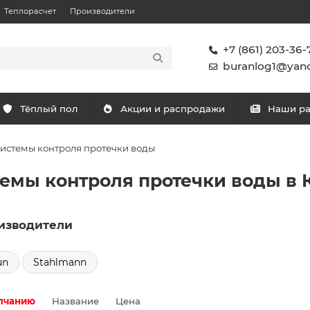
Теплорасчет
Производители
+7 (861) 203-36-
buranlog1@yand
Тёплый пол
Акции и распродажи
Наши р
истемы контроля протечки воды
емы контроля протечки воды в 
изводители
un
Stahlmann
лчанию
Название
Цена