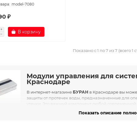
model-7080
90 ₽
В корзину
Показано с 1 по 7 из 7 (всего 1 
Модули управления для систе
Краснодаре
В интернет-магазине
БУРАН
в Краснодаре вы мож
защиты от протечек воды, предназначенные для о
утечки. Это важный компонент любой современной 
ых домах, коттеджах
, так и в
офисах, магазинах и серверных
.
Показать описание полн
ем нужен модуль управления?
ь управления — это «мозг» системы защиты от протечек. Он при
е передаёт команду на перекрытие подачи воды с помощью эл