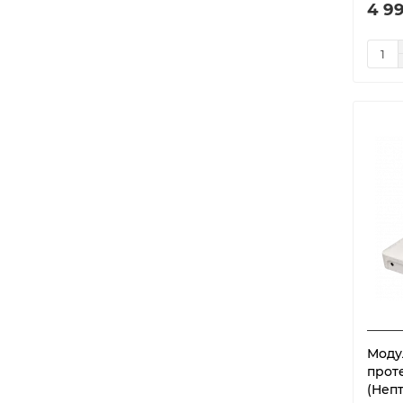
4 99
Моду
прот
(Непт