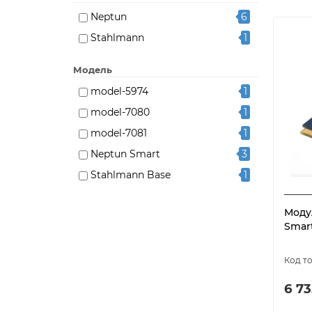
Neptun
6
Stahlmann
1
Модель
model-5974
1
model-7080
1
model-7081
1
Neptun Smart
3
Stahlmann Base
1
Моду
Smart
6 73