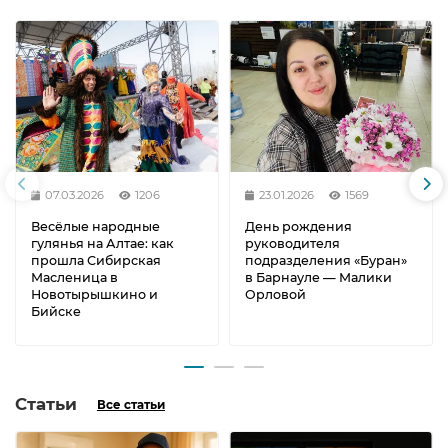
07.03.2026
1206
23.01.2026
1569
Весёлые народные
День рождения
гулянья на Алтае: как
руководителя
прошла Сибирская
подразделения «Буран»
Масленица в
в Барнауле — Малики
Новотырышкино и
Орловой
Бийске
Статьи
Все статьи