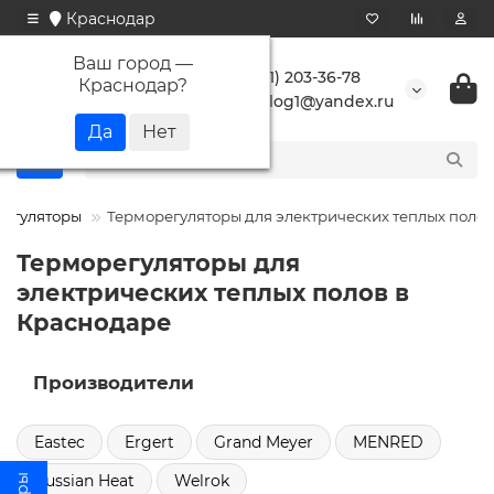
Краснодар
Ваш город —
+7 (861) 203-36-78
Краснодар
?
buranlog1@yandex.ru
регуляторы
Терморегуляторы для электрических теплых полов
Терморегуляторы для
электрических теплых полов в
Краснодаре
Производители
Eastec
Ergert
Grand Meyer
MENRED
Russian Heat
Welrok