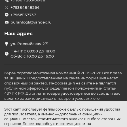
+7 (861) 203-36-78
+79384848264
+79615137737
buranlog1@yandex.ru
Наш адрес
ул. Российская 271
Пн-Пт с 09:00 до 18:00
Сб-Вс с 10:00 до 16:00
Буран торгово монтажная компания © 2009-2026 Все права
защищены. Предоставленная на сайте информация несёт
справочный характер. Информация на сайте не является
публичной офертой, определяемой положениями Статьи
437 ГК РФ. До оплаты товара удостоверьтесь во всех для вас
важных характеристиках в товаре и условиях его
эксплуатации.
Этот сайт использует файлы cookie с целью повышения удобства
для пользователя, а именно — дополнения функциями
социальных сетей, статистического анализа и выбора сторонних
сервисов. Более подробную информацию см. на