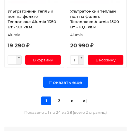
Ультратонкий тёплый
Ультратонкий тёплый
пол на фольге
пол на фольге
Теплолюкс Alumia 1350
Теплолюкс Alumia 1500
Вт - 9,0 кв.м.
Вт - 10,0 кв.м.
Alumia
Alumia
19 290 ₽
20 990 ₽
В корзину
В корзину
Показать еще
1
2
>
>|
Показано с 1 по 24 из 28 (всего 2 страниц)