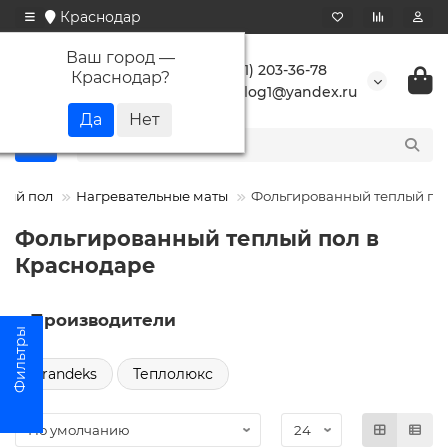
Краснодар
Ваш город —
+7 (861) 203-36-78
Краснодар
?
buranlog1@yandex.ru
лый пол
Нагревательные маты
Фольгированный теплый по
Фольгированный теплый пол в
Краснодаре
Производители
Grandeks
Теплолюкс