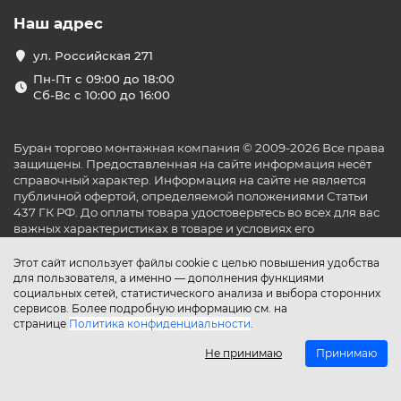
традиционно имеет двужильную конструкцию с
Наш адрес
тефлоновой изоляцией.
Мощность таких изделий колеблется в диапазоне
ул. Российская 271
от 75 до 2700 Вт.
Пн-Пт с 09:00 до 18:00
Фольгированные маты теплого пола могут иметь
Сб-Вс с 10:00 до 16:00
2
2
площадь обогрева от 0,5 м
до 18 м
.
Главное преимущество фольгированных матов для
теплого пола — возможность укладки на них
Буран торгово монтажная компания © 2009-2026 Все права
напольного покрытия без необходимости фиксации
защищены. Предоставленная на сайте информация несёт
справочный характер. Информация на сайте не является
стяжкой.
публичной офертой, определяемой положениями Статьи
Помимо панелей, оснащенных электрокабелем,
437 ГК РФ. До оплаты товара удостоверьтесь во всех для вас
покрытие из фольги наносится на маты для водяного
важных характеристиках в товаре и условиях его
теплого пола.
эксплуатации.
Этот сайт использует файлы cookie с целью повышения удобства
Это изделия, которые:
для пользователя, а именно — дополнения функциями
монтируются без использования «мокрых»
социальных сетей, статистического анализа и выбора сторонних
сервисов. Более подробную информацию см. на
строительных смесей;
странице
Политика конфиденциальности
.
отличаются достаточной прочностью для несения
части нагрузки, которая ложится на пол во время
Не принимаю
Принимаю
его эксплуатации.
Использование такого оборудования актуально для
Главная
Каталог
Поиск
Аккаунт
Избранное
Сравнение
Корзина