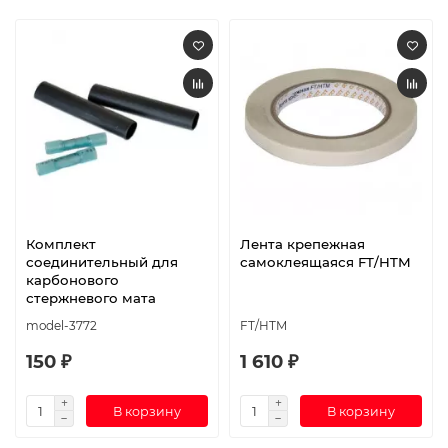
Комплект
Лента крепежная
соединительный для
самоклеящаяся FT/HTM
карбонового
стержневого мата
model-3772
FT/HTM
150 ₽
1 610 ₽
В корзину
В корзину