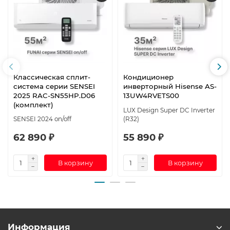
Классическая сплит-
Кондиционер
система серии SENSEI
инверторный Hisense AS-
2025 RAC-SN55HP.D06
13UW4RVETS00
(комплект)
LUX Design Super DC Inverter
SENSEI 2024 on/off
(R32)
62 890 ₽
55 890 ₽
В корзину
В корзину
Информация