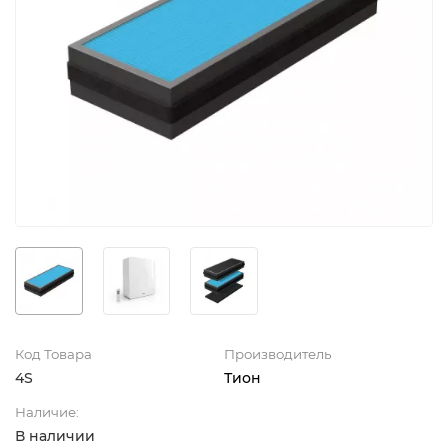
Код Товара
Производитель
4S
Тион
Наличие:
В наличии