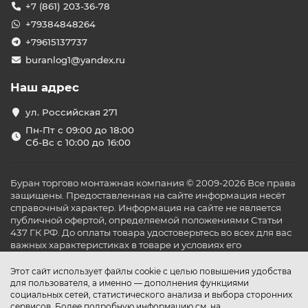
+7 (861) 203-36-78
+79384848264
+79615137737
buranlog1@yandex.ru
Наш адрес
ул. Российская 271
Пн-Пт с 09:00 до 18:00
Сб-Вс с 10:00 до 16:00
Буран торгово монтажная компания © 2009-2026 Все права
защищены. Предоставленная на сайте информация несёт
справочный характер. Информация на сайте не является
публичной офертой, определяемой положениями Статьи
437 ГК РФ. До оплаты товара удостоверьтесь во всех для вас
важных характеристиках в товаре и условиях его
эксплуатации.
Этот сайт использует файлы cookie с целью повышения удобства
для пользователя, а именно — дополнения функциями
социальных сетей, статистического анализа и выбора сторонних
сервисов. Более подробную информацию см. на