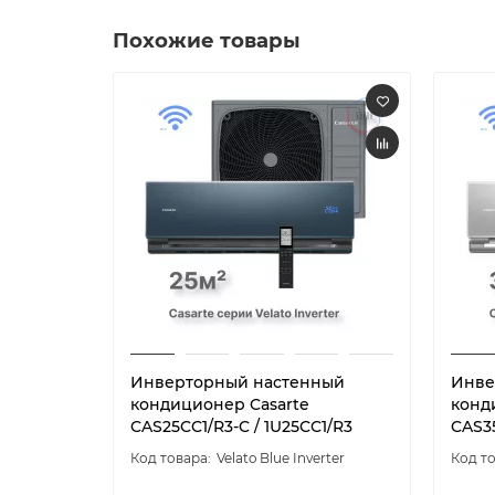
Похожие товары
Инверторный настенный
Инве
кондиционер Casarte
конд
CAS25CC1/R3-C / 1U25CC1/R3
CAS35
Velato Blue Inverter