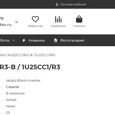
Личный кабинет
78
ex.ru
Избранное
Сравнение
Корзина
аботы
Новинки
Фотогалерея
e CAS25CC1/R3-B / 1U25CC1/R3
3-B / 1U25CC1/R3
Velato Black Inverter
Casarte
В наличии
Китай
Haier
25