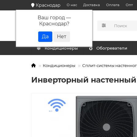
Краснодар
О нас
Доставка
Оплата
Опт
Ваш город —
Краснодар
?
КАТАЛОГ
Кондиционеры
Обогреватели
Кондиционеры
Сплит-системы настенног
Инверторный настенный 