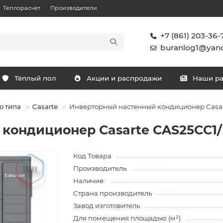
Теплорасчет
Производители
+7 (861) 203-36-
buranlog1@yand
Тёплый пол
Акции и распродажи
Наши р
о типа
Casarte
Инверторный настенный кондиционер Casart
кондиционер Casarte CAS25CC1/R
Код Товара
Производитель
Наличие:
Страна производитель
Завод изготовитель
Для помещения площадью (м²)