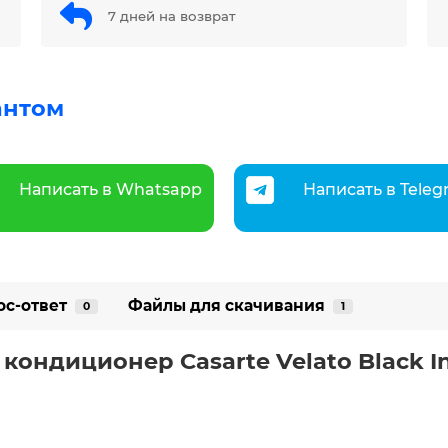
7 дней на возврат
антом
Написать в Whatsapp
Написать в Tele
ос-ответ
Файлы для скачивания
0
1
кондиционер Casarte Velato Black In