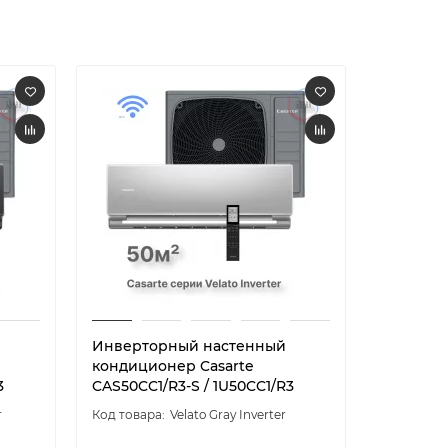
Инверторный настенный
Инверто
кондиционер Casarte
кондици
3
CAS50CC1/R3-S / 1U50CC1/R3
CAS50CC1
r
Velato Gray Inverter