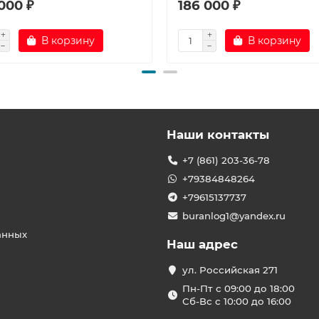
000 ₽
186 000 ₽
В корзину
В корзину
Наши контакты
+7 (861) 203-36-78
+79384848264
+79615137737
buranlog1@yandex.ru
анных
Наш адрес
ул. Российская 271
Пн-Пт с 09:00 до 18:00
Сб-Вс с 10:00 до 16:00