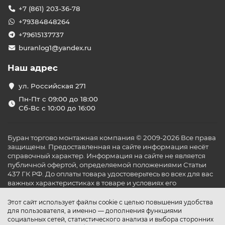
+7 (861) 203-36-78
+79384848264
+79615137737
buranlog1@yandex.ru
Наш адрес
ул. Российская 271
Пн-Пт с 09:00 до 18:00
Сб-Вс с 10:00 до 16:00
Буран торгово монтажная компания © 2009-2026 Все права
защищены. Предоставленная на сайте информация несёт
справочный характер. Информация на сайте не является
публичной офертой, определяемой положениями Статьи
437 ГК РФ. До оплаты товара удостоверьтесь во всех для вас
важных характеристиках в товаре и условиях его
эксплуатации.
Этот сайт использует файлы cookie с целью повышения удобства
для пользователя, а именно — дополнения функциями
социальных сетей, статистического анализа и выбора сторонних