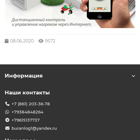
08.06.2020
9572
Информация
Наши контакты
+7 (861) 203-36-78
+79384848264
+79615137737
buranlog1@yandex.ru