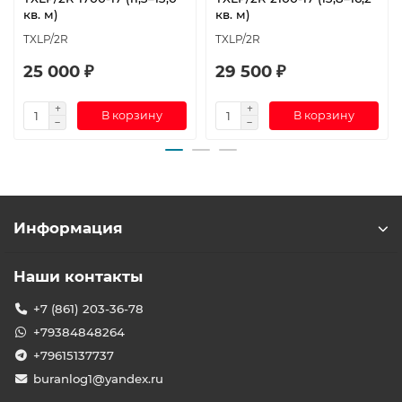
кв. м)
кв. м)
TXLP/2R
TXLP/2R
25 000 ₽
29 500 ₽
В корзину
В корзину
Информация
Наши контакты
+7 (861) 203-36-78
+79384848264
+79615137737
buranlog1@yandex.ru