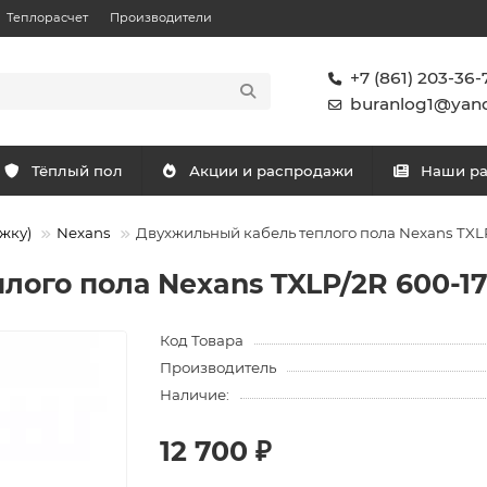
Теплорасчет
Производители
+7 (861) 203-36-
buranlog1@yand
Тёплый пол
Акции и распродажи
Наши р
жку)
Nexans
Двухжильный кабель теплого пола Nexans TXLP/2
го пола Nexans TXLP/2R 600-17 (
Код Товара
Производитель
Наличие:
12 700 ₽