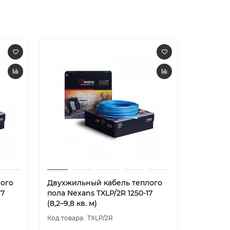
лого
Двухжильный кабель теплого
Двухжил
17
пола Nexans TXLP/2R 1250-17
пола Nexa
(8,2–9,8 кв. м)
10,5 кв. м
TXLP/2R