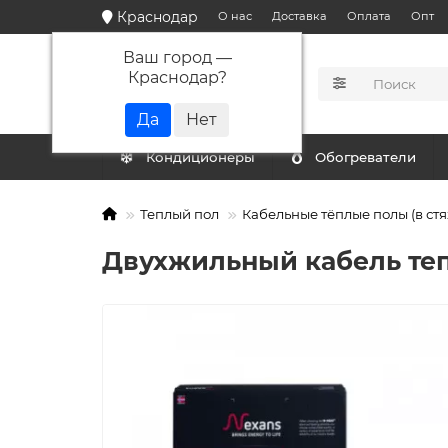
Краснодар
О нас
Доставка
Оплата
Опт
Ваш город —
Краснодар
?
КАТАЛОГ
Кондиционеры
Обогреватели
Теплый пол
Кабельные тёплые полы (в стя
Двухжильный кабель тепло