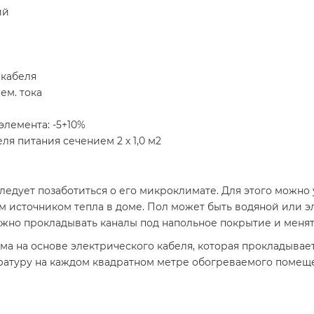
ий
 кабеля
ем. тока
лемента: -5+10%
ля питания сечением 2 х 1,0 м2
ледует позаботиться о его микроклимате. Для этого можно 
м источником тепла в доме. Пол может быть водяной или 
ужно прокладывать каналы под напольное покрытие и меня
ма на основе электрического кабеля, которая прокладывае
ературу на каждом квадратном метре обогреваемого помещ