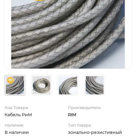
Код Товара
Производитель
Кабель РиМ
RIM
Наличие:
Тип товара
В наличии
зонально-резистивный