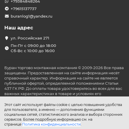
+79384848264
+79615137737
buranlog1@yandex.ru
Наш адрес
ул. Российская 271
Пн-Пт с 09:00 до 18:00
Сб-Вс с 10:00 до 16:00
Буран торгово монтажная компания © 2009-2026 Все права
защищены. Предоставленная на сайте информация несёт
справочный характер. Информация на сайте не является
публичной офертой, определяемой положениями Статьи
437 ГК РФ. До оплаты товара удостоверьтесь во всех для вас
важных характеристиках в товаре и условиях его
эксплуатации.
Этот сайт использует файлы cookie с целью повышения удобства
для пользователя, а именно — дополнения функциями
социальных сетей, статистического анализа и выбора сторонних
сервисов. Более подробную информацию см. на
странице
Политика конфиденциальности
.