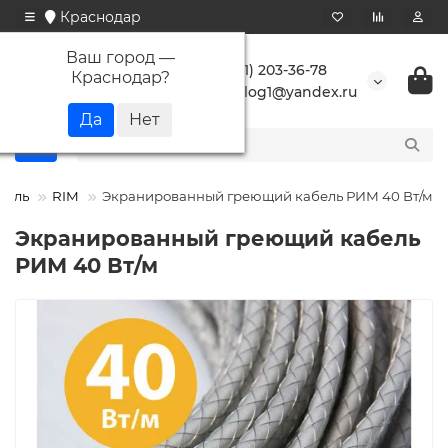
Краснодар
Ваш город —
+7 (861) 203-36-78
Краснодар
?
buranlog1@yandex.ru
бель
RIM
Экранированный греющий кабель РИМ 40 Вт/м
Экранированный греющий кабель
РИМ 40 Вт/м