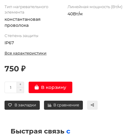
Тип нагревательного
Линейная мощность (Вт/м)
элемента
40Вт/м
константановая
проволока
Степень защиты
IP67
Все характеристики
750 ₽
В корзину
В закладки
В сравнение
Быстрая связь
с