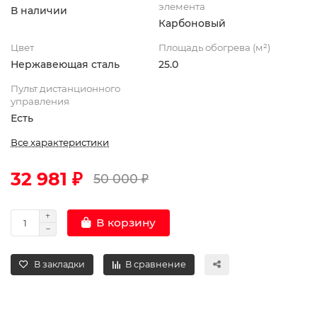
элемента
В наличии
Карбоновый
Цвет
Площадь обогрева (м²)
Нержавеющая сталь
25.0
Пульт дистанционного
управления
Есть
Все характеристики
32 981 ₽
50 000 ₽
В корзину
В закладки
В сравнение