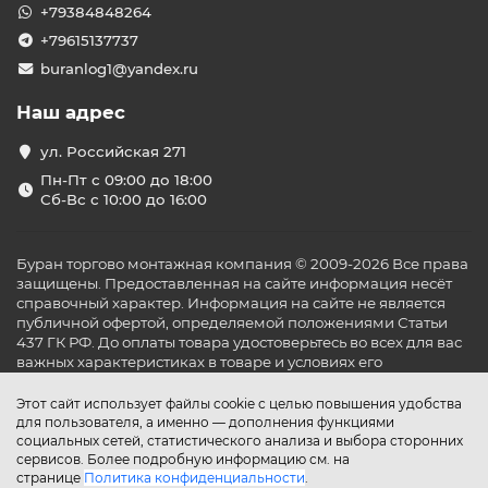
+79384848264
+79615137737
buranlog1@yandex.ru
Наш адрес
ул. Российская 271
Пн-Пт с 09:00 до 18:00
Сб-Вс с 10:00 до 16:00
Буран торгово монтажная компания © 2009-2026 Все права
защищены. Предоставленная на сайте информация несёт
справочный характер. Информация на сайте не является
публичной офертой, определяемой положениями Статьи
437 ГК РФ. До оплаты товара удостоверьтесь во всех для вас
важных характеристиках в товаре и условиях его
эксплуатации.
Этот сайт использует файлы cookie с целью повышения удобства
для пользователя, а именно — дополнения функциями
социальных сетей, статистического анализа и выбора сторонних
сервисов. Более подробную информацию см. на
странице
Политика конфиденциальности
.