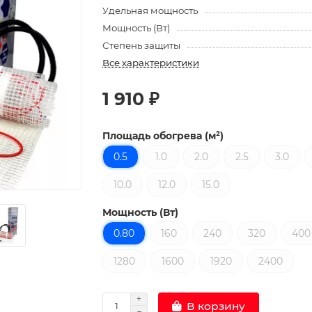
Удельная мощность
Мощность (Вт)
Степень защиты
Все характеристики
1 910 ₽
Площадь обогрева (м²)
0.5
1.0
2.0
2.5
3.0
10.0
12.0
15.0
Мощность (Вт)
0.80
160
240
320
400
1280
1600
1920
2400
В корзину