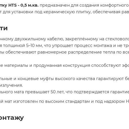
у HTS - 0,5 м.кв.
предназначен для создания комфортного
т для установки под керамическую плитку, обеспечивая р
ти
тонкому двухжильному кабелю, закреплённому на стекловоло
 толщиной 5–10 мм, что упрощает процесс монтажа и не тре
лы обеспечивают равномерное распределение тепла по все
ые материалы и продуманная конструкция способствуют э
льные и концевые муфты высокого качества гарантируют б
злучения.​
ьного мата превышает 50 лет, что подтверждается гарантией
ный мат изготовлен по высоким стандартам и под надзоро
онтажу