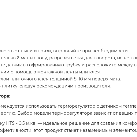
хность от пыли и грязи, выровняйте при необходимости.​
тельный мат на полу, разрезая сетку для поворота, но не по
ите датчик в гофрированную трубку и расположите между ви
вании с помощью монтажной ленты или клея.​
слой плиточного клея толщиной 5–10 мм поверх мата.​
 плитку, следуя рекомендациям производителя.​
тора
:
мендуется использовать терморегулятор с датчиком темпе
нергию. Выбор модели терморегулятора зависит от ваших 
у HTS - 0,5 м.кв. — идеальное решение для создания комфо
ффективности, этот продукт станет незаменимым элементом