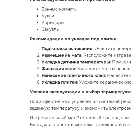
Ванные комнаты​
Кухни​
Коридоры​
Санузлы​
Рекомендации по укладке под плитку
:
Подготовка основания
: Очистите повер
Размещение мата
: Расположите нагрева
Укладка датчика температуры
: Помест
Фиксация мата
: Закрепите мат на осно
Нанесение плиточного клея
: Нанесите 
Укладка плитки
: Уложите керамическую
Условия эксплуатации и выбор терморегуля
Для эффективного управления системой реко
заданную температуру и экономить электроэ
Нагревательный мат Это теплый пол под плитк
Благодаря простоте монтажа, надёжности и э