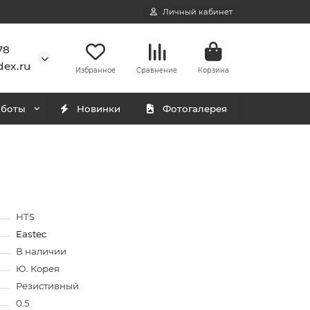
Личный кабинет
78
ex.ru
Избранное
Сравнение
Корзина
аботы
Новинки
Фотогалерея
HTS
Eastec
В наличии
Ю. Корея
Резистивный
0.5