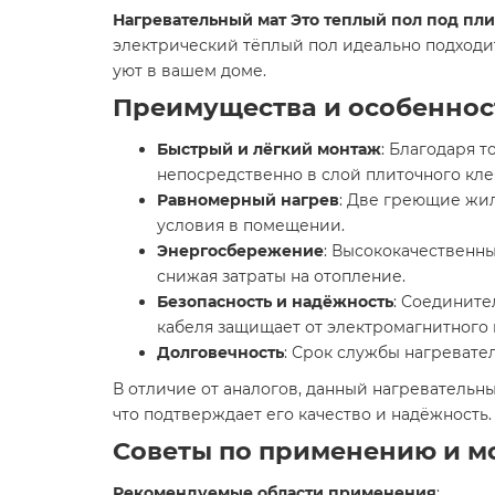
Нагревательный мат Это теплый пол под плитк
электрический тёплый пол идеально подходи
уют в вашем доме.​
Преимущества и особеннос
Быстрый и лёгкий монтаж
: Благодаря 
непосредственно в слой плиточного клея
Равномерный нагрев
: Две греющие жи
условия в помещении.​
Энергосбережение
: Высококачественн
снижая затраты на отопление.​
Безопасность и надёжность
: Соедините
кабеля защищает от электромагнитного и
Долговечность
: Срок службы нагревател
В отличие от аналогов, данный нагреватель
что подтверждает его качество и надёжность.​
Советы по применению и м
Рекомендуемые области применения
: