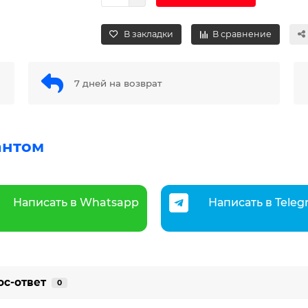
В закладки
В сравнение
7 дней на возврат
антом
Написать в Whatsapp
Написать в Tele
ос-ответ
0