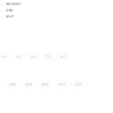
160 Вт/м²
0.80
IPX7
4.0
5.0
6.0
7.0
8.0
480
640
800
900
1120