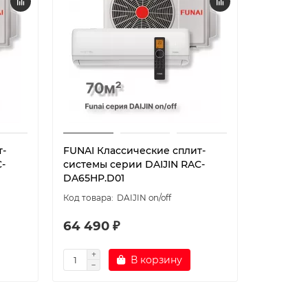
т-
FUNAI Классические сплит-
FUNAI И
-
системы серии DAIJIN RAC-
системы 
DA65HP.D01
RAC-I-DA
DAIJIN on/off
64 490 ₽
37 290
В корзину