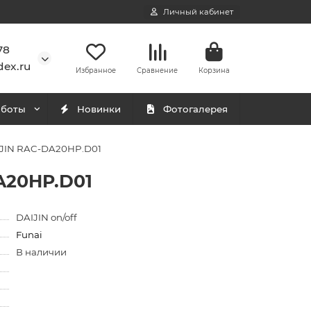
Личный кабинет
78
ex.ru
Избранное
Сравнение
Корзина
аботы
Новинки
Фотогалерея
IJIN RAC-DA20HP.D01
A20HP.D01
DAIJIN on/off
Funai
В наличии