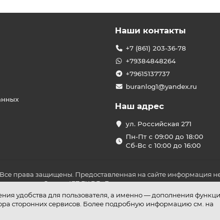
Наши контакты
+7 (861) 203-36-78
+79384848264
+79615137737
buranlog1@yandex.ru
анных
Наш адрес
ул. Российская 271
Пн-Пт с 09:00 до 18:00
Сб-Вс с 10:00 до 16:00
 Все права защищены. Предоставленная на сайте информация не
ложениями Статьи 437 ГК РФ. До оплаты товара удостоверьтесь в
шения удобства для пользователя, а именно — дополнения функц
бора сторонних сервисов. Более подробную информацию см. на