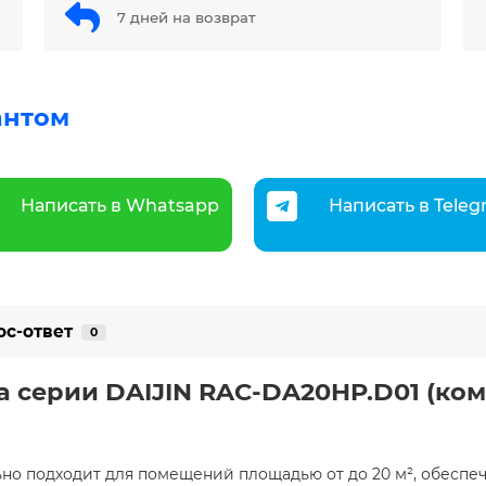
7 дней на возврат
антом
Написать в Whatsapp
Написать в Tele
ос-ответ
0
 серии DAIJIN RAC-DA20HP.D01 (комп
но подходит для помещений площадью от до 20 м², обеспеч