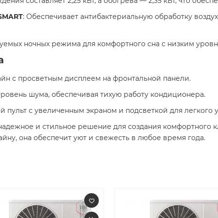
дения составляет 2,25 кВт, а обогрева — 2,35 кВт, что обесп
 SMART
: Обеспечивает антибактериальную обработку воздух
уемых ночных режима для комфортного сна с низким уровн
а
айн с просветным дисплеем на фронтальной панели. ​
уровень шума, обеспечивая тихую работу кондиционера. ​
ый пульт с увеличенным экраном и подсветкой для легкого 
 надежное и стильное решение для создания комфортного 
ну, она обеспечит уют и свежесть в любое время года.