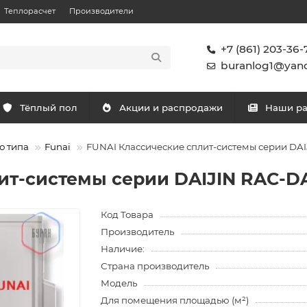
Теплорасчет
Производители
+7 (861) 203-36-
buranlog1@yand
Тёплый пол
Акции и распродажи
Наши р
о типа
Funai
FUNAI Классические сплит-системы серии DA
ит-системы серии DAIJIN RAC-D
Код Товара
Производитель
Наличие:
Страна производитель
Модель
Для помещения площадью (м²)