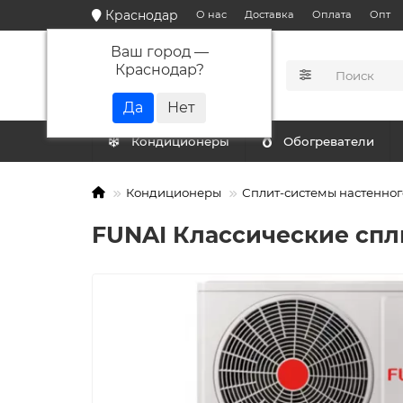
Краснодар
О нас
Доставка
Оплата
Опт
Ваш город —
Краснодар
?
КАТАЛОГ
Кондиционеры
Обогреватели
Кондиционеры
Сплит-системы настенног
FUNAI Классические спл