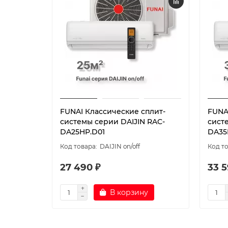
FUNAI Классические сплит-
FUNA
системы серии DAIJIN RAC-
сист
DA25HP.D01
DA35
DAIJIN on/off
27 490 ₽
33 5
В корзину