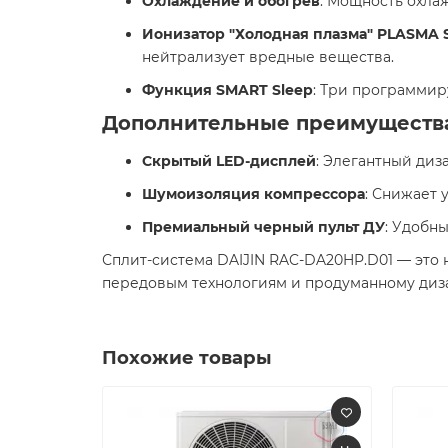
Охлаждение и обогрев
: Мощность охлаж
Ионизатор "Холодная плазма" PLASMA
нейтрализует вредные вещества. ​
Функция SMART Sleep
: Три программир
Дополнительные преимуществ
Скрытый LED-дисплей
: Элегантный диз
Шумоизоляция компрессора
: Снижает 
Премиальный черный пульт ДУ
: Удобн
Сплит-система DAIJIN RAC-DA20HP.D01 — это
передовым технологиям и продуманному дизай
Похожие товары