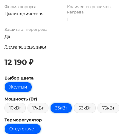
Форма корпуса
Количество режимов
нагрева
Цилиндрическая
1
Защита от перегрева
Да
Все характеристики
12 190 ₽
Выбор цвета
Желтый
Мощность (Вт)
10кВт
17кВт
33кВт
53кВт
75кВт
Терморегулятор
Отсутствует