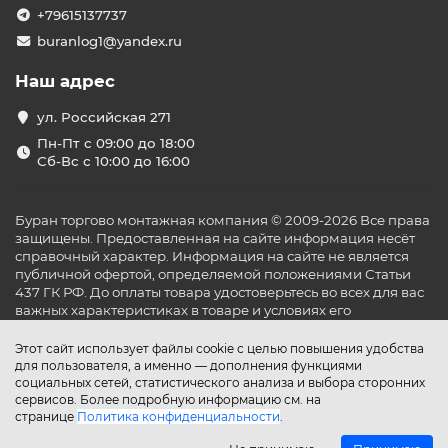
+79615137737
buranlog1@yandex.ru
Наш адрес
ул. Российская 271
Пн-Пт с 09:00 до 18:00
Сб-Вс с 10:00 до 16:00
Буран торгово монтажная компания © 2009-2026 Все права
защищены. Предоставленная на сайте информация несёт
справочный характер. Информация на сайте не является
публичной офертой, определяемой положениями Статьи
437 ГК РФ. До оплаты товара удостоверьтесь во всех для вас
важных характеристиках в товаре и условиях его
эксплуатации.
Этот сайт использует файлы cookie с целью повышения удобства
для пользователя, а именно — дополнения функциями
социальных сетей, статистического анализа и выбора сторонних
сервисов. Более подробную информацию см. на
странице
Политика конфиденциальности
.