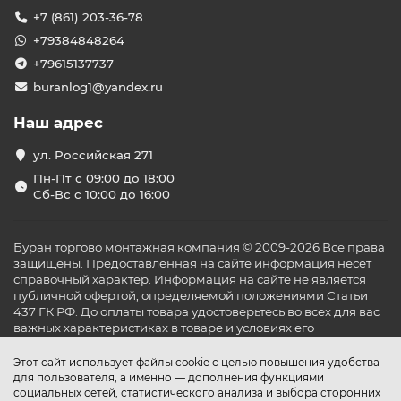
+7 (861) 203-36-78
+79384848264
+79615137737
buranlog1@yandex.ru
Наш адрес
ул. Российская 271
Пн-Пт с 09:00 до 18:00
Сб-Вс с 10:00 до 16:00
Буран торгово монтажная компания © 2009-2026 Все права
защищены. Предоставленная на сайте информация несёт
справочный характер. Информация на сайте не является
публичной офертой, определяемой положениями Статьи
437 ГК РФ. До оплаты товара удостоверьтесь во всех для вас
важных характеристиках в товаре и условиях его
эксплуатации.
Этот сайт использует файлы cookie с целью повышения удобства
для пользователя, а именно — дополнения функциями
социальных сетей, статистического анализа и выбора сторонних