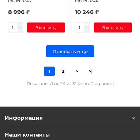
model-8243
model-8244
8 996 ₽
10 246 ₽
В корзину
В корзину
Показать еще
1
2
>
>|
Показано с 1 по 24 из 31 (всего 2 страниц)
Информация
Наши контакты