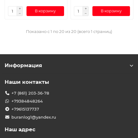
В корзину
В корзину
Показано с 1 по 20 из 20 (всего 1 страниц)
Информация
Наши контакты
+7 (861) 203-36-78
+79384848264
+79615137737
buranlog1@yandex.ru
Наш адрес