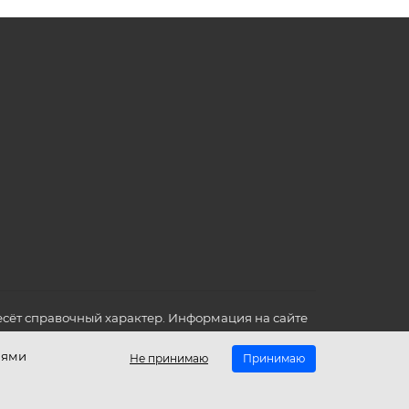
сёт справочный характер. Информация на сайте
о всех для вас важных характеристиках в товаре
иями
Не принимаю
Принимаю