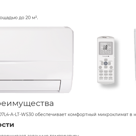
щадью до 20 м².​
еимущества​
07L4-A-LT-WS30 обеспечивает комфортный микроклимат в 
сти​
ддерживает заданную температуру.​