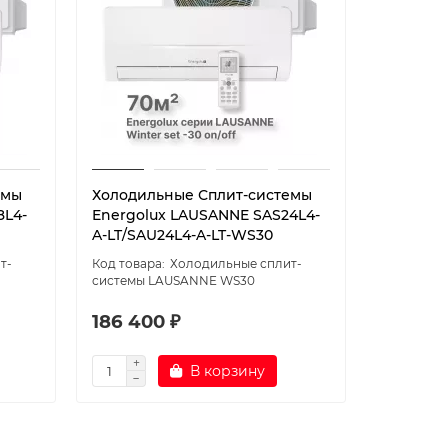
емы
Холодильные Сплит-системы
Сплит-си
8L4-
Energolux LAUSANNE SAS24L4-
Energol
A-LT/SAU24L4-A-LT-WS30
A/SAU18
т-
Холодильные сплит-
системы LAUSANNE WS30
186 400 ₽
71 100 
В корзину