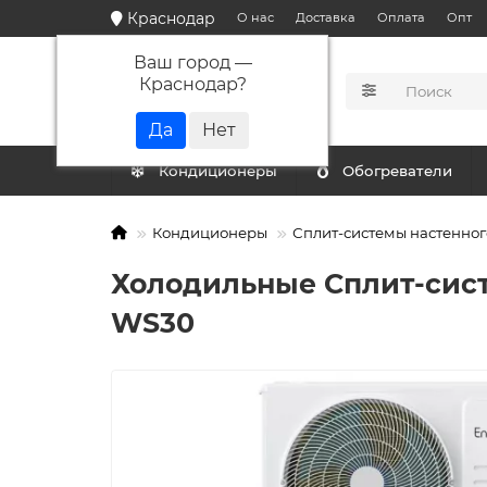
Краснодар
О нас
Доставка
Оплата
Опт
Ваш город —
Краснодар
?
КАТАЛОГ
Кондиционеры
Обогреватели
Кондиционеры
Сплит-системы настенног
Холодильные Сплит-сист
WS30