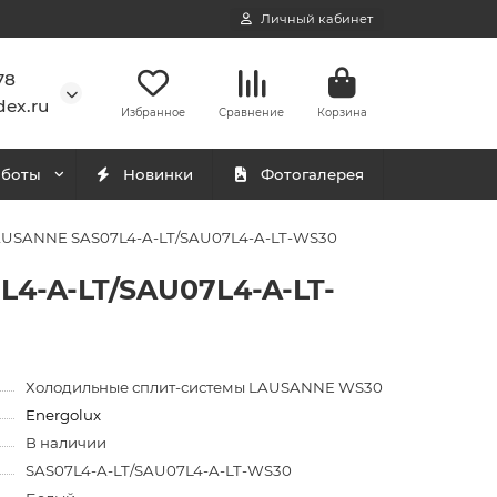
Личный кабинет
78
ex.ru
Избранное
Сравнение
Корзина
аботы
Новинки
Фотогалерея
LAUSANNE SAS07L4-A-LT/SAU07L4-A-LT-WS30
4-A-LT/SAU07L4-A-LT-
Холодильные сплит-системы LAUSANNE WS30
Energolux
В наличии
SAS07L4-A-LT/SAU07L4-A-LT-WS30