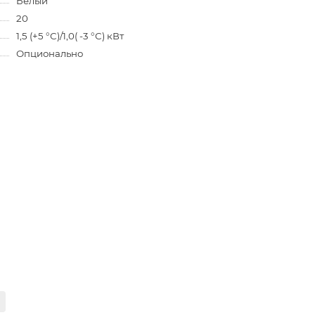
Белый
20
1,5 (+5 °С)/1,0( -3 °С) кВт
Опционально