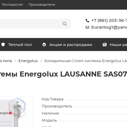
Теплорасчет
Производители
+7 (861) 203-36-
buranlog1@yand
Тёплый пол
Акции и распродажи
Наши р
о типа
Energolux
Холодильные Сплит-системы Energolux 
емы Energolux LAUSANNE SAS07L
Код Товара
Производитель
Наличие:
Модель