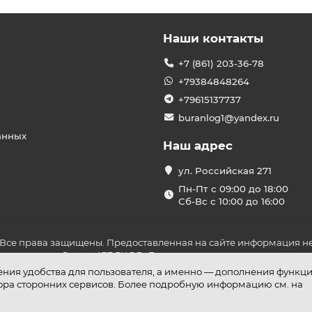
Наши контакты
+7 (861) 203-36-78
+79384848264
+79615137737
buranlog1@yandex.ru
анных
Наш адрес
ул. Российская 271
Пн-Пт с 09:00 до 18:00
Сб-Вс с 10:00 до 16:00
 Все права защищены. Предоставленная на сайте информация не
ложениями Статьи 437 ГК РФ. До оплаты товара удостоверьтесь в
шения удобства для пользователя, а именно — дополнения функц
бора сторонних сервисов. Более подробную информацию см. на