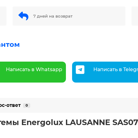
7 дней на возврат
антом
Написать в Whatsapp
Написать в Tele
ос-ответ
0
емы Energolux LAUSANNE SAS07L