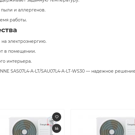
 пыли и аллергенов.​
емя работы.​
тва​
 на электроэнергию.​
т в помещении.​
го интерьера.​
NNE SAS07L4-A-LT/SAU07L4-A-LT-WS30 — надежное решение