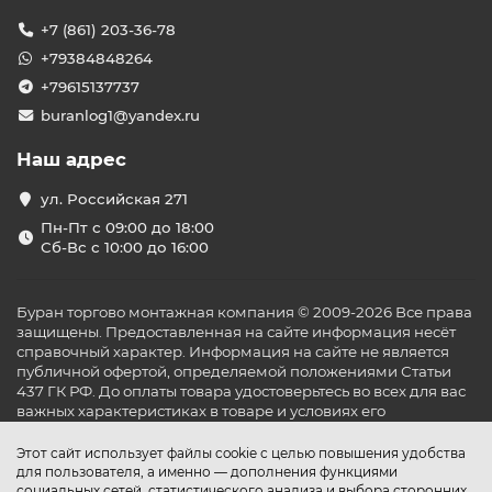
+7 (861) 203-36-78
+79384848264
+79615137737
buranlog1@yandex.ru
Наш адрес
ул. Российская 271
Пн-Пт с 09:00 до 18:00
Сб-Вс с 10:00 до 16:00
Буран торгово монтажная компания © 2009-2026 Все права
защищены. Предоставленная на сайте информация несёт
справочный характер. Информация на сайте не является
публичной офертой, определяемой положениями Статьи
437 ГК РФ. До оплаты товара удостоверьтесь во всех для вас
важных характеристиках в товаре и условиях его
эксплуатации.
Этот сайт использует файлы cookie с целью повышения удобства
для пользователя, а именно — дополнения функциями
социальных сетей, статистического анализа и выбора сторонних