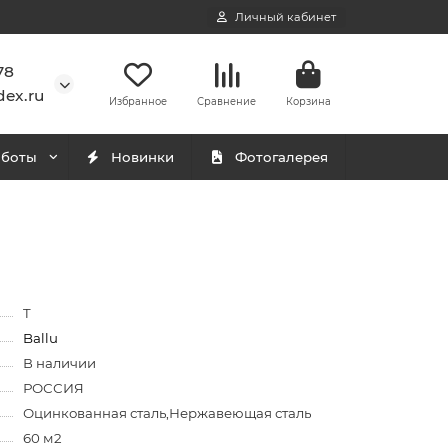
Личный кабинет
78
ex.ru
Избранное
Сравнение
Корзина
аботы
Новинки
Фотогалерея
T
Ballu
В наличии
РОССИЯ
Оцинкованная сталь,Нержавеющая сталь
60 м2