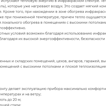
испускают тепловую энергию в инфракрасном спектре. Теп
ель), которые уже нагревают воздух. Это создает мягкий 
. Кроме того, при нахождении в зоне обогрева инфракрасн
же при пониженной температуре, причем тепло ощущается д
локального обогрева в помещениях с высокими потолками
лоэффективно.
ртных условий возможен благодаря использованию инфрак
благодаря их высокой энергоэффективности, безопасност
ых и складских помещений, цехов, ангаров, гаражей, выс
 помещений с высокими потолками и плохой теплоизоляцией
зонту делает эксплуатацию прибора максимально комфортн
мпературах и на ветру;
оть до 20 м;
ющей стали;