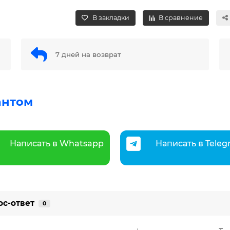
В закладки
В сравнение
7 дней на возврат
антом
Написать в Whatsapp
Написать в Tele
ос-ответ
0