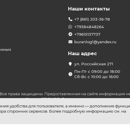
Наши контакты
+7 (861) 203-36-78
+79384848264
+79615137737
buranlog1@yandex.ru
анных
Наш адрес
ул. Российская 271
Пн-Пт с 09:00 до 18:00
Сб-Вс с 10:00 до 16:00
 Все права защищены. Предоставленная на сайте информация не
ложениями Статьи 437 ГК РФ. До оплаты товара удостоверьтесь в
шения удобства для пользователя, а именно — дополнения функц
бора сторонних сервисов. Более подробную информацию см. на