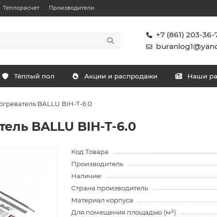
Теплорасчет
Производители
+7 (861) 203-36-
buranlog1@yand
Тёплый пол
Акции и распродажи
Наши р
греватель BALLU BIH-T-6.0
ель BALLU BIH-T-6.0
Код Товара
Производитель
Наличие:
Страна производитель
Материал корпуса
Для помещения площадью (м²)