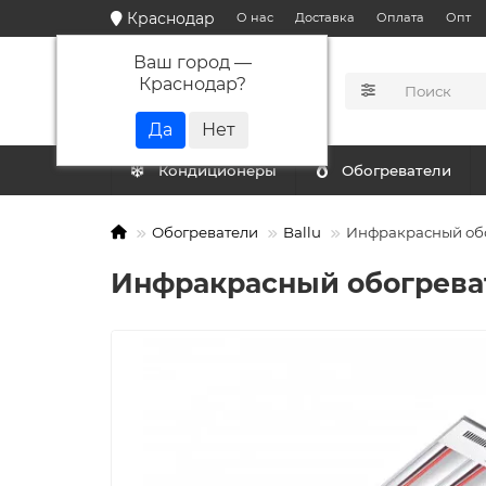
Краснодар
О нас
Доставка
Оплата
Опт
Ваш город —
Краснодар
?
КАТАЛОГ
Кондиционеры
Обогреватели
Обогреватели
Ballu
Инфракрасный обо
Инфракрасный обогреват