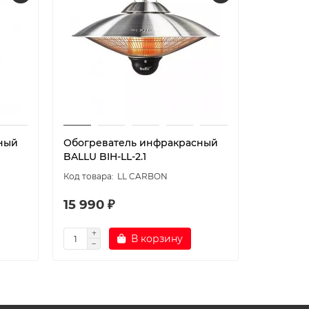
ный
Обогреватель инфракрасный
Обогрев
BALLU BIH-LL-2.1
BALLU BI
LL CARBON
15 990 ₽
15 990 
В корзину