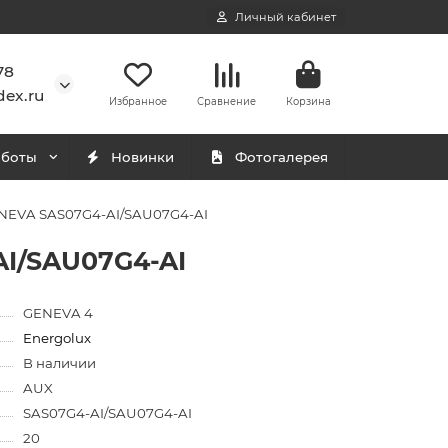
Личный кабинет
78
ex.ru
Избранное
Сравнение
Корзина
аботы
Новинки
Фотогалерея
ENEVA SAS07G4-AI/SAU07G4-AI
AI/SAU07G4-AI
GENEVA 4
Energolux
В наличии
AUX
SAS07G4-AI/SAU07G4-AI
20