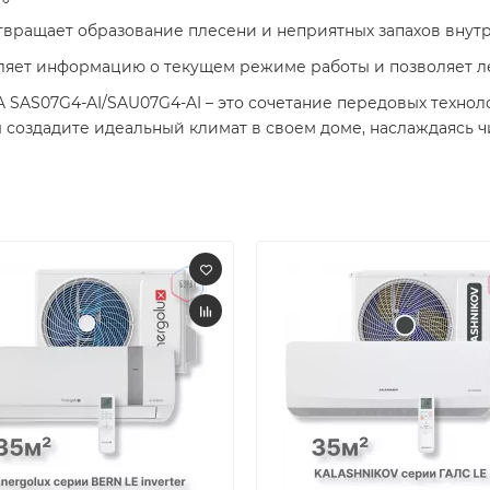
твращает образование плесени и неприятных запахов внутри
вляет информацию о текущем режиме работы и позволяет ле
 SAS07G4-AI/SAU07G4-AI – это сочетание передовых техно
создадите идеальный климат в своем доме, наслаждаясь чи