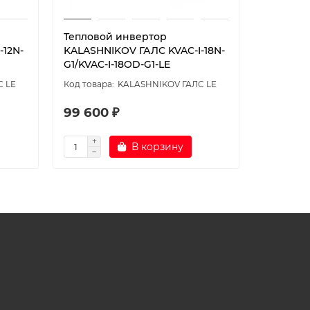
Тепловой инвертор
Сплит-си
-12N-
KALASHNIKOV ГАЛС KVAC-I-18N-
Energol
G1/KVAC-I-18OD-G1-LE
A/SAU07
С LE
KALASHNIKOV ГАЛС LE
99 600 ₽
28 800
В корзину