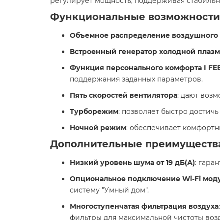
регулирует мощность, поддерживая стабильну
Функциональные возможности
Объемное распределение воздушного п
Встроенный генератор холодной плаз
Функция персонального комфорта I FE
поддержания заданных параметров.​
Пять скоростей вентилятора
: дают воз
Турборежим
: позволяет быстро достич
Ночной режим
: обеспечивает комфортн
Дополнительные преимуществ
Низкий уровень шума от 19 дБ(А)
: гара
Опциональное подключение Wi-Fi мод
систему "Умный дом".​
Многоступенчатая фильтрация воздуха
фильтры для максимальной чистоты возду