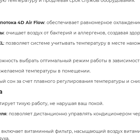
ю температуру и продлевая срок службы оборудования. ​
отока 4D Air Flow
: обеспечивает равномерное охлаждение
мы
: очищает воздух от бактерий и аллергенов, создавая здо
EL
: позволяет системе учитывать температуру в месте нахо
можность выбрать оптимальный режим работы в зависимости
ь желаемой температуры в помещении.​
ый сон за счет плавного регулирования температуры и сни
а
нтирует тихую работу, не нарушая ваш покой.​
уля
: позволяет дистанционно управлять кондиционером че
: включает витаминный фильтр, насыщающий воздух витами
ха.​