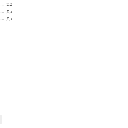
2,2
Да
Да