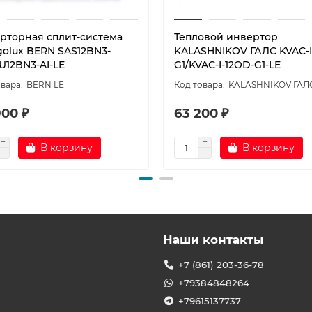
рторная сплит-система
Тепловой инвертор
golux BERN SAS12BN3-
KALASHNIKOV ГАЛС KVAC-I
U12BN3-AI-LE
G1/KVAC-I-12OD-G1-LE
BERN LE
KALASHNIKOV ГАЛ
900 ₽
63 200 ₽
В корзину
В корзину
Наши контакты
+7 (861) 203-36-78
+79384848264
+79615137737