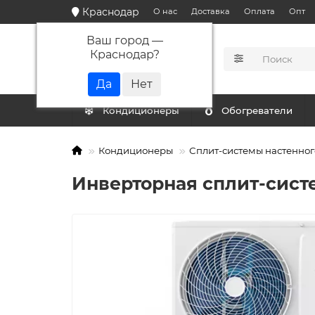
Краснодар
О нас
Доставка
Оплата
Опт
Ваш город —
Краснодар
?
КАТАЛОГ
Кондиционеры
Обогреватели
Кондиционеры
Сплит-системы настенног
Инверторная сплит-сист