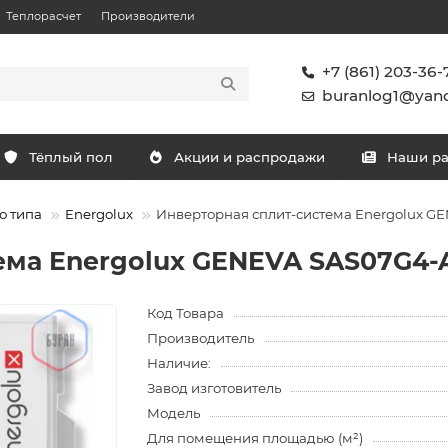
Теплорасчет
Производители
+7 (861) 203-36-
buranlog1@yand
Тёплый пол
Акции и распродажи
Наши р
о типа
Energolux
Инверторная сплит-система Energolux G
ема Energolux GENEVA SAS07G4-
Код Товара
Производитель
Наличие:
Завод изготовитель
Модель
Для помещения площадью (м²)