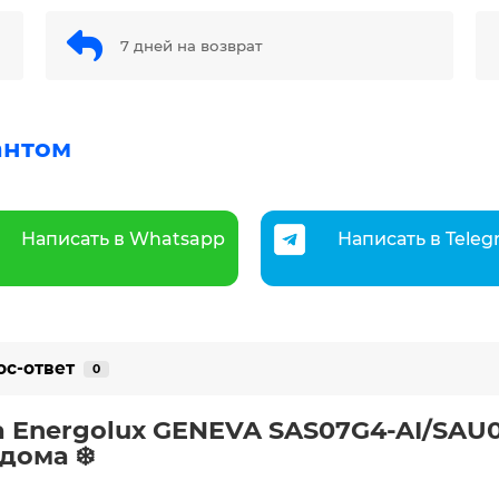
7 дней на возврат
антом
Написать в Whatsapp
Написать в Tele
ос-ответ
0
 Energolux GENEVA SAS07G4-AI/SAU0
дома ❄️