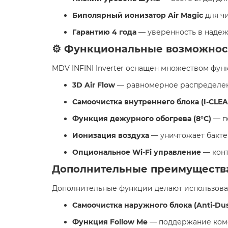
​Биполярный ионизатор Air Magic
для чи
​Гарантию 4 года
— уверенность в надежн
⚙️ Функциональные возможнос
MDV INFINI Inverter оснащен множеством функ
​3D Air Flow
— равномерное распределен
​Самоочистка внутреннего блока (I-CLEA
​Функция дежурного обогрева (8°C)
— п
​Ионизация воздуха
— уничтожает бакте
​Опциональное Wi-Fi управление
— конт
Дополнительные преимуществ
Дополнительные функции делают использова
​Самоочистка наружного блока (Anti-Dus
​Функция Follow Me
— поддержание комф