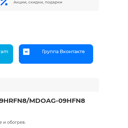
Акции, скидки, подарки
gram
Группа Вконтакте
G-09HRFN8/MDOAG-09HFN8
и обогрев. ​