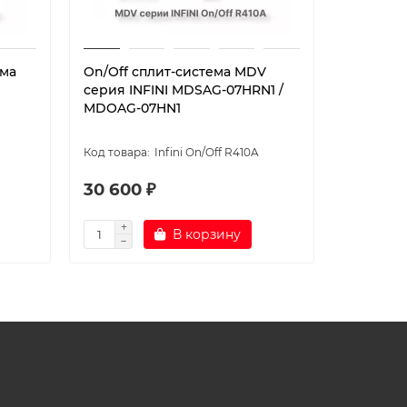
ема
On/Off cплит-система MDV
On/Off 
серия INFINI MDSAG-07HRN1 /
серия IN
MDOAG-07HN1
MDOAG-
Infini On/Off R410A
30 600 ₽
33 800
В корзину