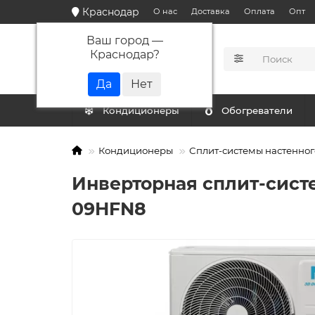
Краснодар
О нас
Доставка
Оплата
Опт
Ваш город —
Краснодар
?
КАТАЛОГ
Кондиционеры
Обогреватели
Кондиционеры
Сплит-системы настенног
Инверторная сплит-сист
09HFN8