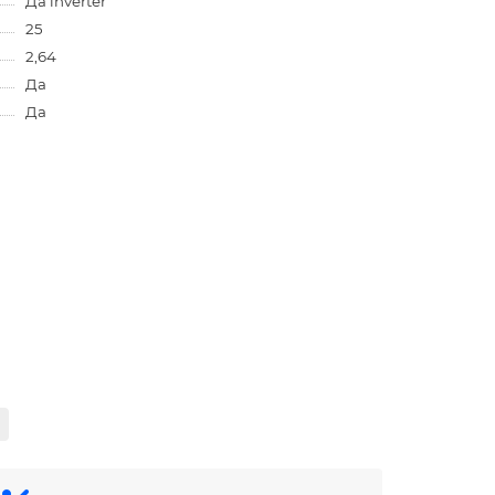
Да inverter
25
2,64
Да
Да