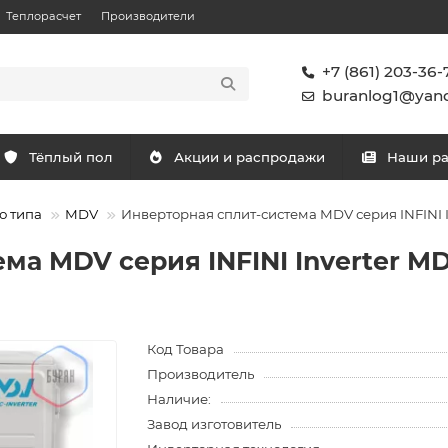
Теплорасчет
Производители
+7 (861) 203-36-
buranlog1@yand
Тёплый пол
Акции и распродажи
Наши р
о типа
MDV
Инверторная сплит-система MDV серия INFIN
ема MDV серия INFINI Inverter
Код Товара
Производитель
Наличие:
Завод изготовитель