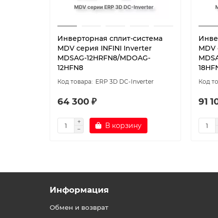
Инверторная сплит-система
Инве
MDV серия INFINI Inverter
MDV с
MDSAG-12HRFN8/MDOAG-
MDSA
12HFN8
18HF
ERP 3D DC-Inverter
64 300 ₽
91 1
В корзину
Информация
Обмен и возврат