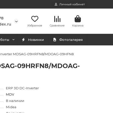
Личный кабинет
78
ex.ru
Избранное
Сравнение
Корзина
аботы
Новинки
Фотогалерея
I Inverter MDSAG-09HRFN8/MDOAG-09HFN8
 MDSAG-09HRFN8/MDOAG-
ERP 3D DC-Inverter
MDV
В наличии
Midea