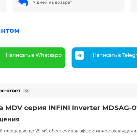
7 дней на возврат
антом
Написать в Whatsapp
Написать в Tele
ос-ответ
0
ма MDV серия INFINI Inverter MDSA
щения
 площадью до 25 м², обеспечивая эффективное охлаждение 