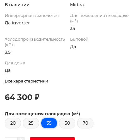
В наличии
Midea
Инверторная технология
Для помещения площадью
(м²)
Да inverter
35
Холодопроизводительность
Бытовой
(кВт)
Да
3,5
Для дома
Да
Все характеристики
64 300 ₽
Для помещения площадью (м²)
20
25
35
50
70