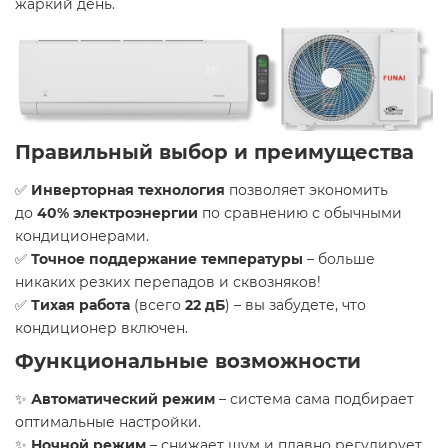
жаркий день.
Правильный выбор и преимущества
✅
Инверторная технология
позволяет экономить
до
40% электроэнергии
по сравнению с обычными
кондиционерами.
✅
Точное поддержание температуры
– больше
никаких резких перепадов и сквозняков!
✅
Тихая работа
(всего
22 дБ
) – вы забудете, что
кондиционер включен.
Функциональные возможности
✨
Автоматический режим
– система сама подбирает
оптимальные настройки.
✨
Ночной режим
– снижает шум и плавно регулирует