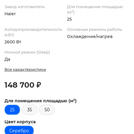
Завод изготовитель
Для помещения площадью
(м²)
Haier
25
Холодопроизводительность
Основные режимы работы
(кВт)
Охлаждение/нагрев
2600 Вт
Ночной режим (Sleep)
Да
Все характеристики
148 700 ₽
Для помещения площадью (м²)
25
35
50
Цвет корпуса
Серебро