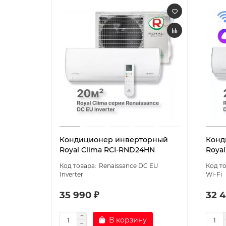
Кондиционер инверторный
Конд
Royal Clima RCI-RND24HN
Roya
Renaissance DC EU
Inverter
Wi-Fi
35 990 ₽
32 4
В корзину