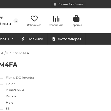
Личный кабинет
78
ex.ru
Избранное
Сравнение
Корзина
аботы
Новинки
Фотогалерея
A-B/1U35S2SM4FA
SM4FA
Flexis DC inverter
Haier
В наличии
Китай
Haier
35