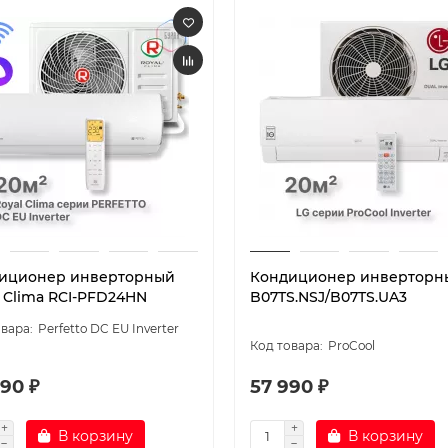
иционер инверторный
Кондиционер инверторн
l Clima RCI-PFD24HN
B07TS.NSJ/B07TS.UA3
Perfetto DC EU Inverter
ProCool
90 ₽
57 990 ₽
В корзину
В корзину