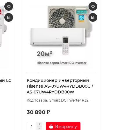
ый LG
Кондиционер инверторный
Кондици
Hisense AS-07UW4RYDDB00G /
Royal Cl
AS-07UW4RYDDB00W
Smart DC Inverter R32
Inverter
30 890 ₽
66 090
В корзину