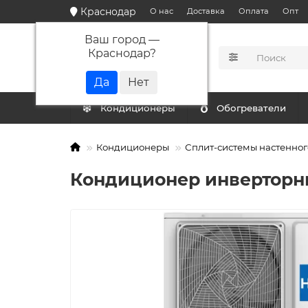
Краснодар
О нас
Доставка
Оплата
Опт
Ваш город —
Краснодар
?
КАТАЛОГ
Кондиционеры
Обогреватели
Кондиционеры
Сплит-системы настенног
Кондиционер инверторны