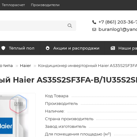
Теплорасчет
Производители
+7 (861) 203-36-
buranlog1@yand
Тёплый пол
Акции и распродажи
Наши р
о типа
Haier
Кондиционер инверторный Haier AS35S2SF3F
й Haier AS35S2SF3FA-B/1U35S2
Код Товара
Производитель
Наличие:
Страна производитель
Завод изготовитель
Для помещения площадью (м²)