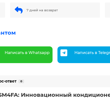
7 дней на возврат
антом
Написать в Whatsapp
Написать в Tele
ос-ответ
0
2SM4FA: Инновационный кондиционе