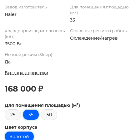
Завод изготовитель
Для помещения площадью
(м²)
Haier
35
Холодопроизводительность
Основные режимы работы
(кВт)
Охлаждение/нагрев
3500 Вт
Ночной режим (Sleep)
Да
Все характеристики
168 000 ₽
Для помещения площадью (м²)
25
35
50
Цвет корпуса
Золотой