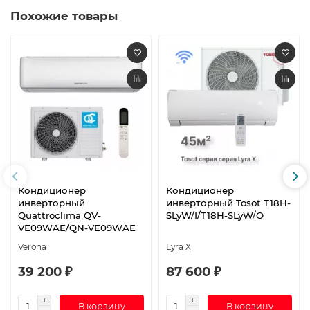
Похожие товары
Кондиционер
Кондиционер
инверторный
инверторный Tosot T18H-
Quattroclima QV-
SLyW/I/T18H-SLyW/O
VE09WAE/QN-VE09WAE
Verona
Lyra X
39 200 ₽
87 600 ₽
В корзину
В корзину