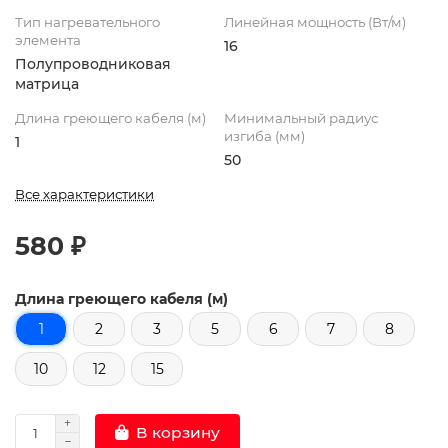
Тип нагревательного
Линейная мощность (Вт/м)
элемента
16
Полупроводниковая
матрица
Длина греющего кабеля (м)
Минимальный радиус
изгиба (мм)
1
50
Все характеристики
580 ₽
Длина греющего кабеля (м)
1
2
3
5
6
7
8
10
12
15
В корзину