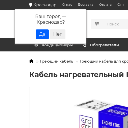
Краснодар
О нас
Доставка
Оплата
Опт
Ваш город —
Краснодар
?
КАТАЛОГ
Кондиционеры
Обогреватели
Греющий кабель
Греющий кабель для кр
Кабель нагревательный E