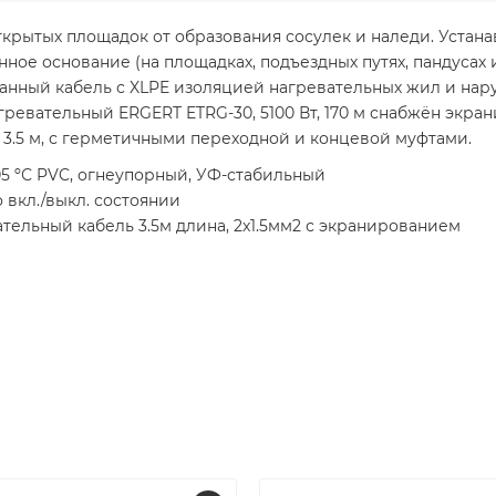
крытых площадок от образования сосулек и наледи. Устана
онное основание (на площадках, подъездных путях, пандусах и
анный кабель с XLPE изоляцией нагревательных жил и на
гревательный ERGERT ETRG-30, 5100 Вт, 170 м снабжён экр
.5 м, с герметичными переходной и концевой муфтами.
5 ºС PVC, огнеупорный, УФ-стабильный
 вкл./выкл. состоянии
ельный кабель 3.5м длина, 2x1.5мм2 с экранированием