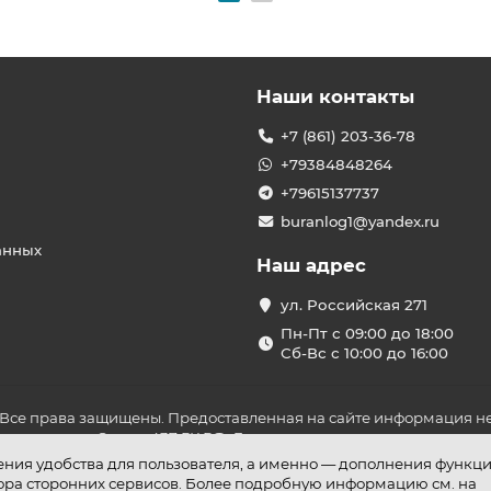
Наши контакты
+7 (861) 203-36-78
+79384848264
+79615137737
buranlog1@yandex.ru
анных
Наш адрес
ул. Российская 271
Пн-Пт с 09:00 до 18:00
Сб-Вс с 10:00 до 16:00
 Все права защищены. Предоставленная на сайте информация не
ложениями Статьи 437 ГК РФ. До оплаты товара удостоверьтесь в
шения удобства для пользователя, а именно — дополнения функц
бора сторонних сервисов. Более подробную информацию см. на