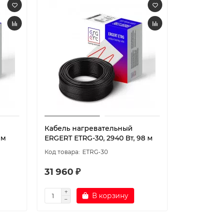
Кабель нагревательный
Кабель 
 м
ERGERT ETRG-30, 2940 Вт, 98 м
ERGERT E
ETRG-30
31 960 ₽
8 050 
В корзину