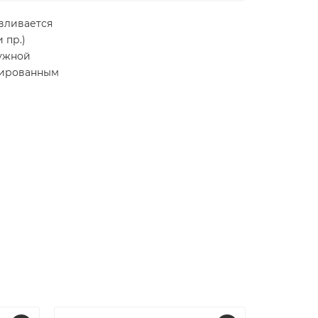
вливается
 пр.)
ружной
анированным