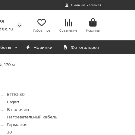
Личный кабинет
78
ex.ru
Избранное
Сравнение
Корзина
аботы
Новинки
Фотогалерея
, 170 м
ETRG-30
Ergert
В наличии
Нагревательный кабель
Германия
30