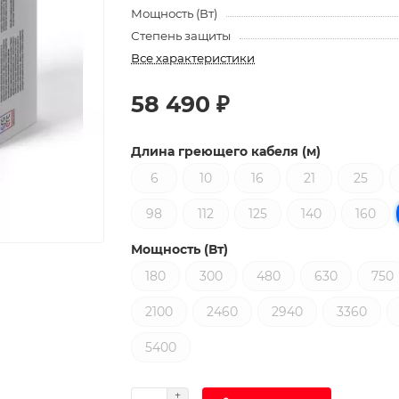
Мощность (Вт)
Степень защиты
Все характеристики
58 490 ₽
Длина греющего кабеля (м)
6
10
16
21
25
98
112
125
140
160
Мощность (Вт)
180
300
480
630
750
2100
2460
2940
3360
5400