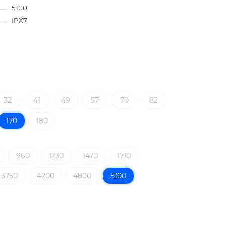
5100
IPX7
32
41
49
57
70
82
170
180
960
1230
1470
1710
3750
4200
4800
5100