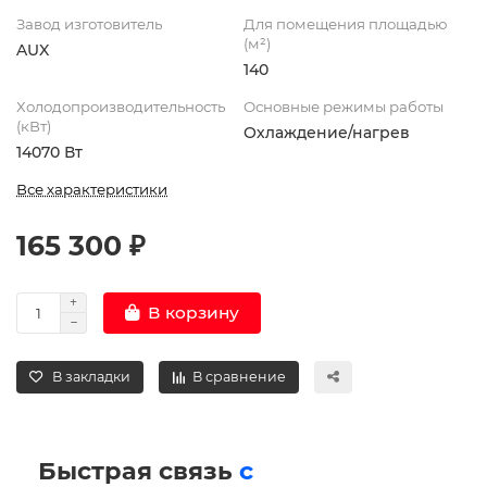
Завод изготовитель
Для помещения площадью
(м²)
AUX
140
Холодопроизводительность
Основные режимы работы
(кВт)
Охлаждение/нагрев
14070 Вт
Все характеристики
165 300 ₽
В корзину
В закладки
В сравнение
Быстрая связь
с