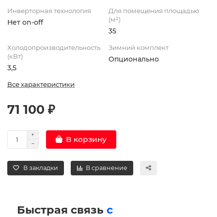
Инверторная технология
Для помещения площадью
(м²)
Нет on-off
35
Холодопроизводительность
Зимний комплект
(кВт)
Опционально
3,5
Все характеристики
71 100 ₽
В корзину
В закладки
В сравнение
Быстрая связь
с