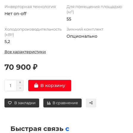
Инверторная технология
Для помещения площадью
(м²)
Нет on-off
55
Холодопроизводительность
Зимний комплект
(кВт)
Опционально
5,2
Все характеристики
70 900 ₽
В корзину
В закладки
В сравнение
Быстрая связь
с