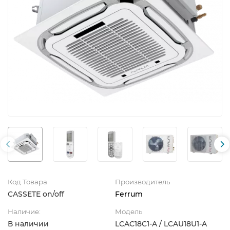
Код Товара
Производитель
CASSETE on/off
Ferrum
Наличие:
Модель
В наличии
LCAC18C1-A / LCAU18U1-A