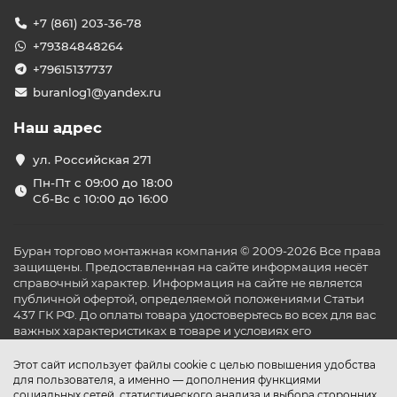
+7 (861) 203-36-78
+79384848264
+79615137737
buranlog1@yandex.ru
Наш адрес
ул. Российская 271
Пн-Пт с 09:00 до 18:00
Сб-Вс с 10:00 до 16:00
Буран торгово монтажная компания © 2009-2026 Все права
защищены. Предоставленная на сайте информация несёт
справочный характер. Информация на сайте не является
публичной офертой, определяемой положениями Статьи
437 ГК РФ. До оплаты товара удостоверьтесь во всех для вас
важных характеристиках в товаре и условиях его
эксплуатации.
Этот сайт использует файлы cookie с целью повышения удобства
для пользователя, а именно — дополнения функциями
социальных сетей, статистического анализа и выбора сторонних