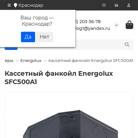
Краснодар
Ваш город —
+7 (861) 203-36-78
Краснодар
?
buranlog1@yandex.ru
онеры
Energolux
Кассетный фанкойл Energolux SFC500A1
Кассетный фанкойл Energolux
SFC500A1