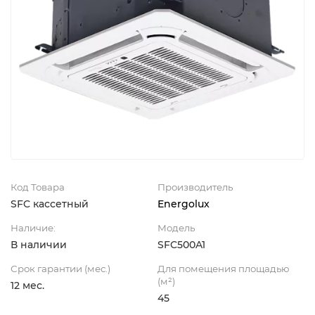
Код Товара
Производитель
SFC кассетный
Energolux
Наличие:
Модель
В наличии
SFC500A1
Срок гарантии (мес.)
Для помещения площадью
(м²)
12 мес.
45