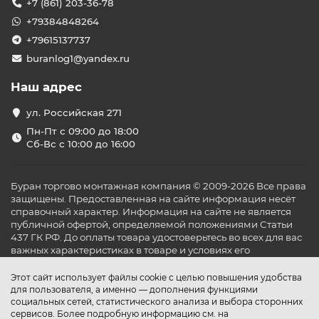
+7 (861) 203-36-78
+79384848264
+79615137737
buranlog1@yandex.ru
Наш адрес
ул. Российская 271
Пн-Пт с 09:00 до 18:00
Сб-Вс с 10:00 до 16:00
Буран торгово монтажная компания © 2009-2026 Все права
защищены. Предоставленная на сайте информация несёт
справочный характер. Информация на сайте не является
публичной офертой, определяемой положениями Статьи
437 ГК РФ. До оплаты товара удостоверьтесь во всех для вас
важных характеристиках в товаре и условиях его
эксплуатации.
Этот сайт использует файлы cookie с целью повышения удобства
для пользователя, а именно — дополнения функциями
социальных сетей, статистического анализа и выбора сторонних
сервисов. Более подробную информацию см. на