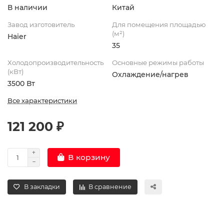
В наличии
Китай
Завод изготовитель
Для помещения площадью
(м²)
Haier
35
Холодопроизводительность
Основные режимы работы
(кВт)
Охлаждение/нагрев
3500 Вт
Все характеристики
121 200 ₽
В корзину
В закладки
В сравнение