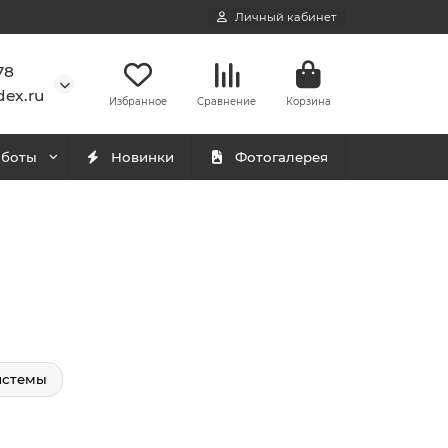
Личный кабинет
78
ex.ru
Избранное
Сравнение
Корзина
аботы
Новинки
Фотогалерея
истемы