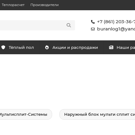
Теплорасчет
Производители
+7 (861) 203-36-
buranlog1@yand
Тёплый пол
Акции и распродажи
Наши р
Мультисплит-Системы
Наружный блок мульти сплит с