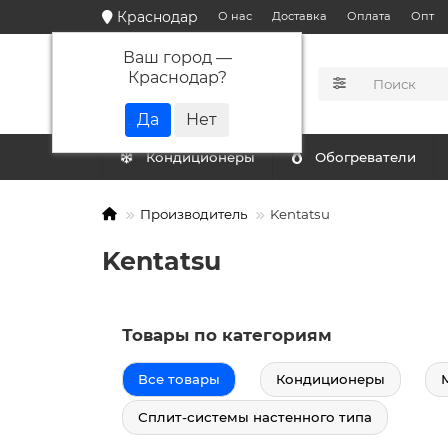
Краснодар
О нас
Доставка
Оплата
Опт
Ваш город —
Краснодар
?
КАТАЛОГ
Кондиционеры
Обогреватели
Производитель
Kentatsu
Kentatsu
Товары по категориям
Все товары
Кондиционеры
Сплит-системы настенного типа