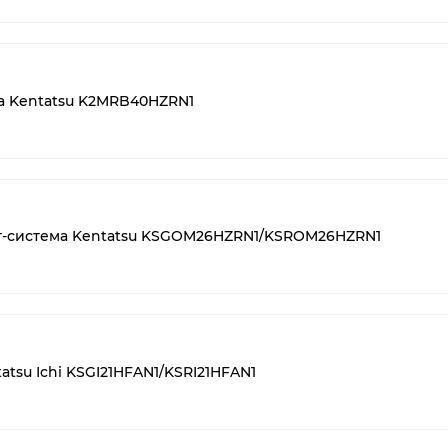
 Kentatsu K2MRB40HZRN1
т-система Kentatsu KSGOM26HZRN1/KSROM26HZRN1
atsu Ichi KSGI21HFAN1/KSRI21HFAN1