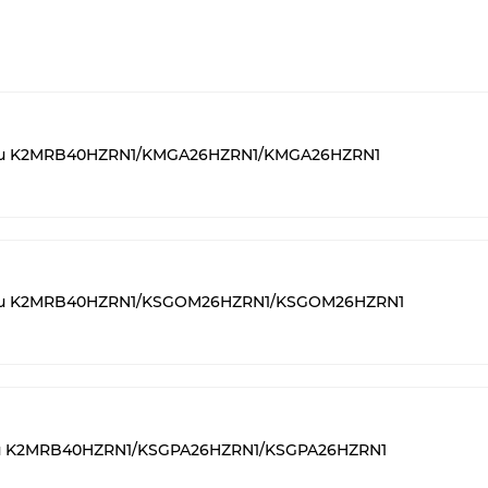
tsu K2MRB40HZRN1/KMGA26HZRN1/KMGA26HZRN1
tsu K2MRB40HZRN1/KSGOM26HZRN1/KSGOM26HZRN1
su K2MRB40HZRN1/KSGPA26HZRN1/KSGPA26HZRN1