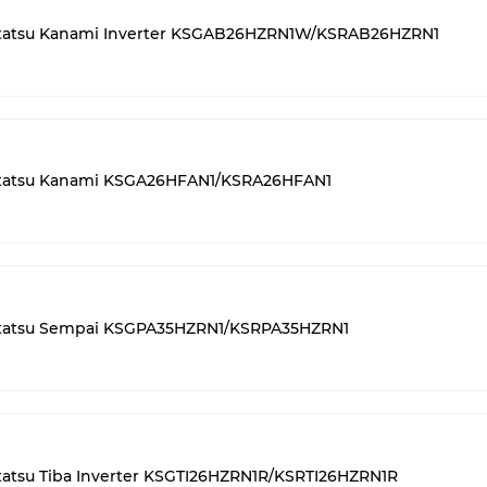
tatsu Kanami Inverter KSGAB26HZRN1W/KSRAB26HZRN1
tatsu Kanami KSGA26HFAN1/KSRA26HFAN1
tatsu Sempai KSGPA35HZRN1/KSRPA35HZRN1
atsu Tiba Inverter KSGTI26HZRN1R/KSRTI26HZRN1R