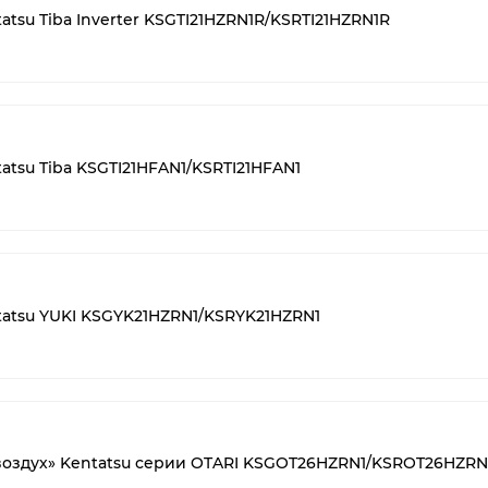
atsu Tiba Inverter KSGTI21HZRN1R/KSRTI21HZRN1R
atsu Tiba KSGTI21HFAN1/KSRTI21HFAN1
tatsu YUKI KSGYK21HZRN1/KSRYK21HZRN1
-воздух» Kentatsu серии OTARI KSGOT26HZRN1/KSROT26HZRN