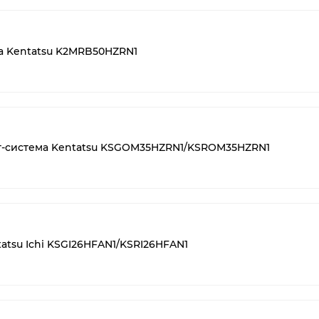
 Kentatsu K2MRB50HZRN1
т-система Kentatsu KSGOM35HZRN1/KSROM35HZRN1
atsu Ichi KSGI26HFAN1/KSRI26HFAN1