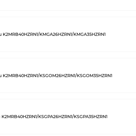
tsu K2MRB40HZRN1/KMGA26HZRN1/KMGA35HZRN1
tsu K2MRB40HZRN1/KSGOM26HZRN1/KSGOM35HZRN1
su K2MRB40HZRN1/KSGPA26HZRN1/KSGPA35HZRN1