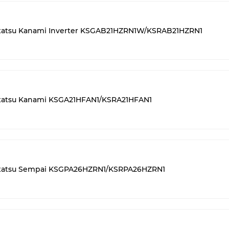
tatsu Kanami Inverter KSGAB21HZRN1W/KSRAB21HZRN1
tatsu Kanami KSGA21HFAN1/KSRA21HFAN1
tatsu Sempai KSGPA26HZRN1/KSRPA26HZRN1