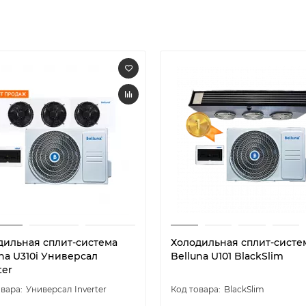
дильная сплит-система
Холодильная сплит-систе
na U310i Универсал
Belluna U101 BlackSlim
ter
Универсал Inverter
BlackSlim