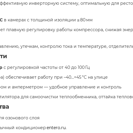
эффективную инверторную систему, оптимальную для ресто
°C
в камерах с толщиной изоляции ≥ 80 мм
ет плавную регулировку работы компрессора, снижая эне
давлению, утечкам, контролю тока и температуре, отделите
ти
р
с регулировкой частоты от 40 до 100 Гц
а) обеспечивает работу при –40…+45 °C на улице
тром и амперметром — удобное управление и контроль
нтилятора для самоочистки теплообменника, оттайка тепло
тва
для озонового слоя
обычный кондиционер
entero.ru
.