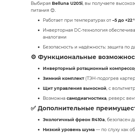
Выбирая
Belluna U205i
, вы получаете высоко
питания 😊.
Работает при температурах от
–5 до +22 
Инверторная DC‑технология обеспечива
аналогами
Безопасность и надёжность: защита по 
⚙️ Функциональные возможнос
Инверторный ротационный компрессо
Зимний комплект
(ТЭН‑подогрев картер
Щит управления выносной
, с вольтме
Возможна
самодиагностика
, реверс ве
✅ Дополнительные преимущес
Экологичный фреон R410a
, безопасен 
Низкий уровень шума
— по слуху как 