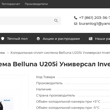
Теплорасчет
Производители
+7 (861) 203-36-
buranlog1@yand
Тёплый пол
Акции и распродажи
Наши р
емы
Холодильная сплит-система Belluna U205i Универсал Inver
ма Belluna U205i Универсал Inve
Код Товара
Производитель
Наличие:
Страна производитель
Объём холодильной камеры при +5°С
Объём холодильной камеры при -5°С