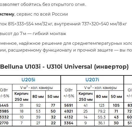
озволяет обойтись без открытого огня .
истему
, сервис по всей России
лок 815×333×554 мм/32 кг, внутренний 737×320×540 мм/18 кг
высот до 7 м — гибкий монтаж
еменное, надёжное решение для среднетемпературных хол
ии, расширенному функционалу и прочной защите — вы по
lluna U103i - U310i Universal (инвертор)