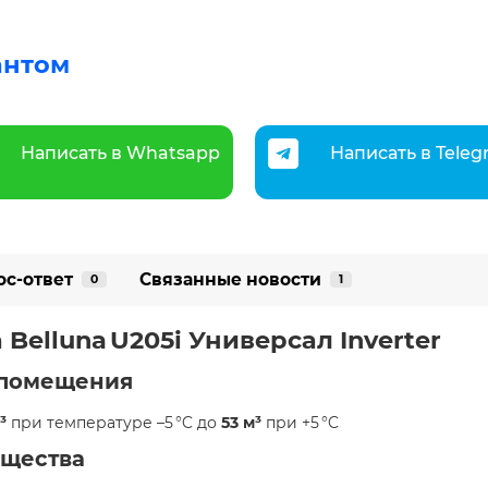
антом
Написать в Whatsapp
Написать в Tele
ос-ответ
Связанные новости
0
1
а
Belluna U205i Универсал Inverter
) помещения
³
при температуре –5 °C до
53 м³
при +5 °C
ущества