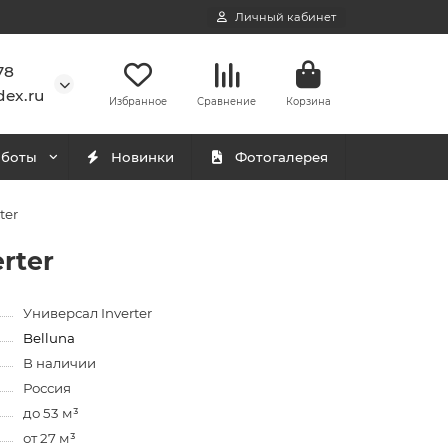
Личный кабинет
78
ex.ru
Избранное
Сравнение
Корзина
аботы
Новинки
Фотогалерея
ter
rter
Универсал Inverter
Belluna
В наличии
Россия
до 53 м³
от 27 м³