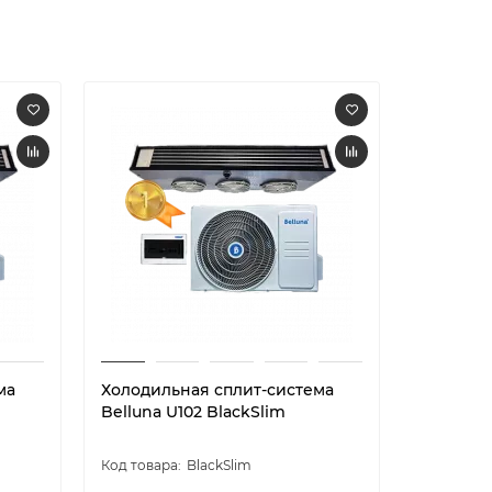
ма
Холодильная сплит-система
Холодил
Belluna U102 BlackSlim
Belluna 
BlackSlim