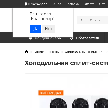
Краснодар
О нас
Доставка
Оплата
Опт
Ваш город —
Краснодар
?
КАТАЛОГ
Кондиционеры
Обогреватели
Кондиционеры
Холодильные сплит-сист
Холодильная сплит-систе