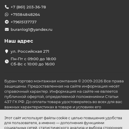
+7 (861) 203-36-78
+79384848264
+79615137737
buranlog1@yandex.ru
Наш адрес
ул. Российская 271
Пн-Пт с 09:00 до 18:00
Сб-Вс с 10:00 до 16:00
Буран торгово монтажная компания © 2009-2026 Все права
защищены. Предоставленная на сайте информация несёт
справочный характер. Информация на сайте не является
публичной офертой, определяемой положениями Статьи
437 ГК РФ. До оплаты товара удостоверьтесь во всех для вас
важных характеристиках в товаре и условиях его
эксплуатации.
Этот сайт использует файлы cookie с целью повышения удобства
для пользователя, а именно — дополнения функциями
социальных сетей, статистического анализа и выбора сторонних