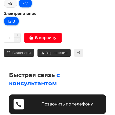
½"
¾"
Электропитание
12 В
В корзину
В закладки
В сравнение
Быстрая связь
с
консультантом
Позвонить по телефону