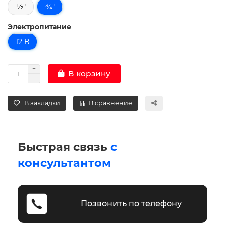
½"
¾"
Электропитание
12 В
В корзину
В закладки
В сравнение
Быстрая связь
с
консультантом
Позвонить по телефону