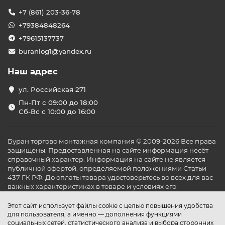
+7 (861) 203-36-78
+79384848264
+79615137737
buranlog1@yandex.ru
Наш адрес
ул. Российская 271
Пн-Пт с 09:00 до 18:00
Сб-Вс с 10:00 до 16:00
Буран торгово монтажная компания © 2009-2026 Все права
защищены. Предоставленная на сайте информация несёт
справочный характер. Информация на сайте не является
публичной офертой, определяемой положениями Статьи
437 ГК РФ. До оплаты товара удостоверьтесь во всех для вас
важных характеристиках в товаре и условиях его
эксплуатации.
Этот сайт использует файлы cookie с целью повышения удобства
для пользователя, а именно — дополнения функциями
социальных сетей, статистического анализа и выбора сторонних