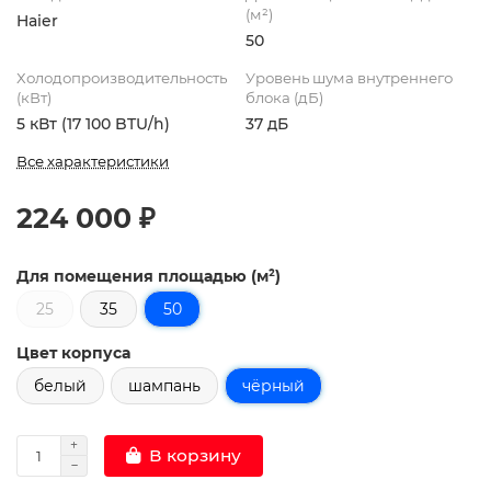
(м²)
Haier
50
Холодопроизводительность
Уровень шума внутреннего
(кВт)
блока (дБ)
5 кВт (17 100 BTU/h)
37 дБ
Все характеристики
224 000 ₽
Для помещения площадью (м²)
25
35
50
Цвет корпуса
белый
шампань
чёрный
В корзину